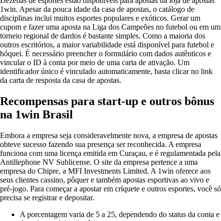
Dezenas de esportes estão disponíveis para apostas na loja de apostas
1win. Apesar da pouca idade da casa de apostas, o catálogo de
disciplinas inclui muitos esportes populares e exóticos. Gerar um
cupom e fazer uma aposta na Liga dos Campeões no futebol ou em um
torneio regional de dardos é bastante simples. Como a maioria dos
outros escritórios, a maior variabilidade está disponível para futebol e
hóquei. É necessário preencher o formulário com dados autênticos e
vincular o ID à conta por meio de uma carta de ativação. Um
identificador único é vinculado automaticamente, basta clicar no link
da carta de resposta da casa de apostas.
Recompensas para start-up e outros bônus
na 1win Brasil
Embora a empresa seja consideravelmente nova, a empresa de apostas
obteve sucesso fazendo sua presença ser reconhecida. A empresa
funciona com uma licença emitida em Curaçau, e é regulamentada pela
Antillephone NV Sublicense. O site da empresa pertence a uma
empresa do Chipre, a MFI Investments Limited. A 1win oferece aos
seus clientes cassino, pôquer e também apostas esportivas ao vivo e
pré-jogo. Para começar a apostar em críquete e outros esportes, você só
precisa se registrar e depositar.
A porcentagem varia de 5 a 25, dependendo do status da conta e