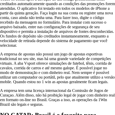
creditados automaticamente quando as condições das promoções forem
atendidas. O aplicativo foi testado em todos os modelos de iPhone a
partir da quinta geração. Faça login na sua conta ou registre uma nova
conta, caso ainda não tenha uma. Para fazer isso, digite o código
recebido da mensagem no formulário. Para instalar com sucesso o
arquivo baixado, entre nas configurações de segurança de seu
dispositivo e permita a instalação de arquivos de fontes desconhecidas.
Os fundos de depósito são creditados instantaneamente, enquanto a
velocidade de retirada depende do sistema de pagamento que você
selecionar.
A empresa de apostas não possui um jogo de apostas esportivas
tradicional no seu site, mas há uma grande variedade de competições
virtuais. A aba Vsport oferece simulações de futebol, tênis, corrida de
cavalos, corrida de carros e até mesmo galope. É possível jogar no
modo de demonstração e com dinheiro real. Nem sempre é possível
utilizar um computador ou portátil, pelo que atualmente utilizo a versão
mobile. Quando estou no 1 win as apostas geralmente ficam legais.
A empresa tem uma licença internacional da Comissão de Jogos de
Curaçao. Além disso, não há proibição legal de jogar com dinheiro real
em formato on-line no Brasil. Graças a isso, as operações da 1Win
Brazil são legais e seguras.