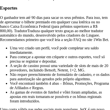
Esportes
O ganhador tem até 90 dias para sacar os seus prêmios. Para isso, tem
de apresentar o bilhete premiado em qualquer casa lotérica ou no
banco Caixa Econômica Federal (para prêmios superiores a R$
800,00). TradutorTraduza qualquer texto graças ao melhor tradutor
automático do mundo, desenvolvido pelos criadores do Linguee.
Recomendamos primeiro que você leia a seção FAQ no site 1Win Bet.
Uma vez criado um perfil, você pode completar seu saldo
imediatamente.
Para começar a apostar em críquete e outros esportes, você só
precisa se registrar e depositar.
A seção de cassino possui uma variedade de slots de mais de 20
provedores, incluindo Betsoft, Netent, 1×2, MG.
Não requer preenchimento de formulário de cadastro, e os dados
para autorização são gerados pelo próprio algoritmo.
Você encontrará também 4 abas – Bônus, Promoções, Programa
de Afiliados e Regras.
As gamas de eventos de futebol e vôlei foram ampliadas, as
apostas em reais tornaram-se possíveis e os bônus regionais
foram introduzidos.
Uma conta válida nas redes sociais mais populares. JetX é um novo