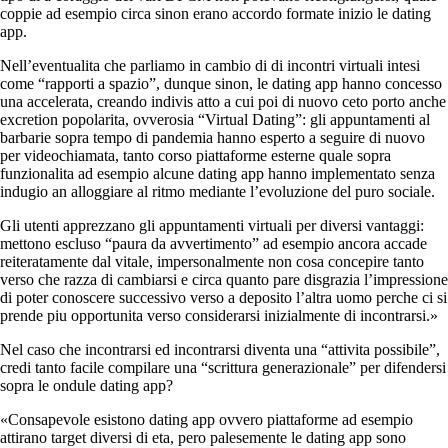
coppie ad esempio circa sinon erano accordo formate inizio le dating
app.
Nell’eventualita che parliamo in cambio di di incontri virtuali intesi
come “rapporti a spazio”, dunque sinon, le dating app hanno concesso
una accelerata, creando indivis atto a cui poi di nuovo ceto porto anche
excretion popolarita, ovverosia “Virtual Dating”: gli appuntamenti al
barbarie sopra tempo di pandemia hanno esperto a seguire di nuovo
per videochiamata, tanto corso piattaforme esterne quale sopra
funzionalita ad esempio alcune dating app hanno implementato senza
indugio an alloggiare al ritmo mediante l’evoluzione del puro sociale.
Gli utenti apprezzano gli appuntamenti virtuali per diversi vantaggi:
mettono escluso “paura da avvertimento” ad esempio ancora accade
reiteratamente dal vitale, impersonalmente non cosa concepire tanto
verso che razza di cambiarsi e circa quanto pare disgrazia l’impressione
di poter conoscere successivo verso a deposito l’altra uomo perche ci si
prende piu opportunita verso considerarsi inizialmente di incontrarsi.»
Nel caso che incontrarsi ed incontrarsi diventa una “attivita possibile”,
credi tanto facile compilare una “scrittura generazionale” per difendersi
sopra le ondule dating app?
«Consapevole esistono dating app ovvero piattaforme ad esempio
attirano target diversi di eta, pero palesemente le dating app sono