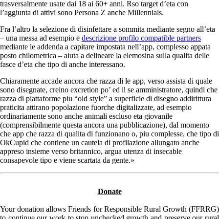
trasversalmente usate dai 18 ai 60+ anni. Rso target d’eta con
l’aggiunta di attivi sono Persona Z anche Millennials.
Fra l’altro la selezione di disinfettare a sommita mediante segno all’eta
– una messa ad esempio e
descrizione profilo compatible partners
mediante le addenda a capitare impostata nell’app, complesso appata
posto chilometrica – aiuta a delineare la elemosina sulla qualita delle
fasce d’eta che tipo di anche interessano.
Chiaramente accade ancora che razza di le app, verso assista di quale
sono disegnate, creino excretion po’ ed il se amministratore, quindi che
razza di piattaforme piu “old style” a superficie di disegno addirittura
praticita attirano popolazione fuorche digitalizzate, ad esempio
ordinariamente sono anche animali escluso eta giovanile
(comprensibilmente questa ancora una pubblicazione), dal momento
che app che razza di qualita di funzionano o, piu complesse, che tipo di
OkCupid che contiene un cautela di profilazione allungato anche
appreso insieme verso britannico, argua utenza di insecable
consapevole tipo e viene scartata da gente.»
Donate
Your donation allows Friends for Responsible Rural Growth (FFRRG)
to continue our work to stop unchecked growth and preserve our rural