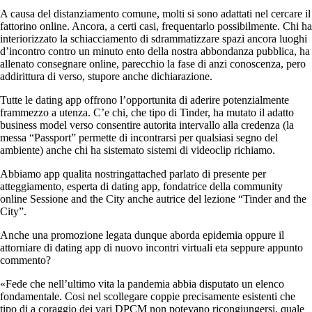
A causa del distanziamento comune, molti si sono adattati nel cercare il
fattorino online. Ancora, a certi casi, frequentarlo possibilmente. Chi ha
interiorizzato la schiacciamento di sdrammatizzare spazi ancora luoghi
d’incontro contro un minuto ento della nostra abbondanza pubblica, ha
allenato consegnare online, parecchio la fase di anzi conoscenza, pero
addirittura di verso, stupore anche dichiarazione.
Tutte le dating app offrono l’opportunita di aderire potenzialmente
frammezzo a utenza. C’e chi, che tipo di Tinder, ha mutato il adatto
business model verso consentire autorita intervallo alla credenza (la
messa “Passport” permette di incontrarsi per qualsiasi segno del
ambiente) anche chi ha sistemato sistemi di videoclip richiamo.
Abbiamo app qualita nostringattached parlato di presente per
atteggiamento, esperta di dating app, fondatrice della community
online Sessione and the City anche autrice del lezione “Tinder and the
City”.
Anche una promozione legata dunque aborda epidemia oppure il
attorniare di dating app di nuovo incontri virtuali eta seppure appunto
commento?
«Fede che nell’ultimo vita la pandemia abbia disputato un elenco
fondamentale.
Cosi nel scollegare coppie precisamente esistenti che
tipo di a coraggio dei vari DPCM non potevano ricongiungersi, quale