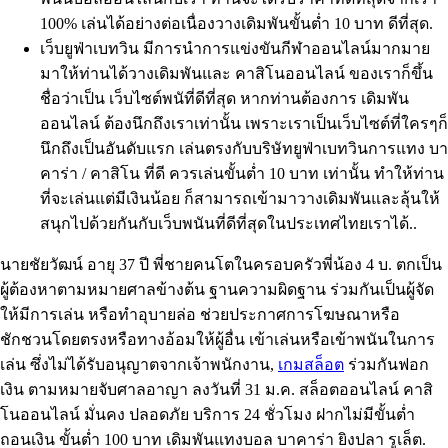
100% เล่นได้อย่างต่อเนื่องวางเดิมพันขั้นต่ำ 10 บาท ดีที่สุด.
เว็บยูฟ่าเบทวิน มีการนำการแข่งขันกีฬาออนไลน์มากมาย
มาให้ท่านได้วางเดิมพันและ คาสิโนออนไลน์ ของเราก็ขึ้น
ชื่อว่าเป็น เว็บไซต์พนัที่ดีที่สุด หากท่านต้องการ เดิมพัน
ออนไลน์ ต้องนึกถึงเราเท่านั้น เพราะเราเป็นเว็บไซต์ที่ใครๆก็
นึกถึงเป็นอันดับแรก เล่นตรงกับบริษัทยูฟ่าเบทวินการแทง บา
คาร่า / คาสิโน ที่ดี ควรเล่นขั้นต่ำ 10 บาท เท่านั้น ทำให้ท่าน
ที่จะเล่นแต่มีเงินน้อย ก็สามารถเข้ามาวางเดิมพันและลุ้นให้
สนุกไปด้วยกันกับเว็บพนันที่ดีที่สุดในประเทศไทยเราได้..
นายชัยวัฒน์ อายุ 37 ปี พี่ชายคนโตในครอบครัวพี่น้อง 4 บ. ตกเป็น
ผู้ต้องหาตามหมายศาลข้างต้น ฐานความผิดฐาน ร่วมกันเป็นผู้จัด
ให้มีการเล่น หรือทำอุบายล่อ ช่วยประกาศการโฆษณาหรือ
ชักชวนโดยตรงหรือทางอ้อมให้ผู้อื่น เข้าเล่นหรือเข้าพนันในการ
เล่น ซึ่งไม่ได้รับอนุญาตจากเจ้าพนักงาน,
เกมสล็อต
ร่วมกันฟอก
เงิน ตามหมายจับศาลอาญา ลงวันที่ 31 ม.ค. สล็อตออนไลน์ คาสิ
โนออนไลน์ มั่นคง ปลอดภัย บริการ 24 ชั่วโมง ฝากไม่มีขั้น​ต่ำ
ถอนเงิน ขั้นต่ำ 100 บาท เดิมพันแทงบอล บาคาร่า ยิงปลา รูเล็ต.