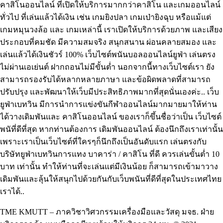
คาสิโนออนไลน์ ที่เปิดให้บริการมากกว่าคาสิโน และเกมออนไลน์
ทั่วไป ที่เล่นแล้วได้เงิน เช่น เกมยิงปลา เกมเป่ายิงฉุบ หรือแม้แต่
เกมหมุนวงล้อ และ เกมเหล่านี้ เราเปิดให้บริการด้วยภาพ และเสียง
ประกอบที่คมชัด มีความสมจริง สนุกสนาน ผ่อนคลายสมอง และ
เล่นแล้วได้เงินชัวร์ 100% เว็บไซต์พนันบอลออนไลน์ยูฟ่า เล่นตรง
ไม่ผ่านเอเย่นต์ ฝากถอนไม่มีขั้นต่ำ นอกจากนี้ทางเว็บไซต์เรา ยัง
สามารถรองรับได้หลากหลายภาษา และข้อผิดพลาดที่สามารถ
ปรับปรุง และพัฒนาให้เว็บมีประสิทธิภาพมากที่สุดนั่นเองค่ะ.. เว็บ
ยูฟ่าเบทวิน มีการนำการแข่งขันกีฬาออนไลน์มากมายมาให้ท่าน
ได้วางเดิมพันและ คาสิโนออนไลน์ ของเราก็ขึ้นชื่อว่าเป็น เว็บไซต์
พนัที่ดีที่สุด หากท่านต้องการ เดิมพันออนไลน์ ต้องนึกถึงเราเท่านั้น
เพราะเราเป็นเว็บไซต์ที่ใครๆก็นึกถึงเป็นอันดับแรก เล่นตรงกับ
บริษัทยูฟ่าเบทวินการแทง บาคาร่า / คาสิโน ที่ดี ควรเล่นขั้นต่ำ 10
บาท เท่านั้น ทำให้ท่านที่จะเล่นแต่มีเงินน้อย ก็สามารถเข้ามาวาง
เดิมพันและลุ้นให้สนุกไปด้วยกันกับเว็บพนันที่ดีที่สุดในประเทศไทย
เราได้..
TME KMUTT – ภาควิชาวิศวกรรมเครื่องมือและวัสดุ มจธ. ฝ่าย