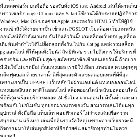
มีแพลตฟอร์ม บนมือถือ รองรับทั้ง iOS และ Android เล่นได้ผ่านเว็บ
บราวเซอร์ Google Chrome และ Safari ใช้งานได้กับระบบปฏิบัติการ
Windows, Mac OS ของค่าย Apple และรองรับ HTML5 ทำให้ผู้ใช้
งานเข้าถึงได้ง่ายมากขึ้น เข้าเล่น PGSLOT เว็บสล็อต เว็บเกมพนัน
ออนไลน์ที่กำลังมาแรง กันได้แล้ววันนี้! เกมสล็อตเว็บตรง pgสล็อต
เดิมพันทำกำไรได้ไม่ยั้งตลอดทั้งวัน ไปกับ slot pg แหล่งรวมสล็อต
pg ออนไลน์ ที่ให้คุณทั้งโบนัส สิทธิพิเศษ รวมไปถึงการให้บริการที่
ครบครัน และพรีเมี่ยมสุด ๆ สมัครสมาชิกเข้าเล่นเลยวันนี้ ถ้าอยาก
มีเงินใช้ไม่ขาดมือ! เว็บแทงบอล เรามีให้เลือก แทงบอล ครบทุกคู่ทุ
กลีคฟุตบอล ด้วยราคาน้ำดีที่สุดและตัวเลขผลตอบแทนที่ดีที่สุด
เพราะเราเป็น UFABET เว็บหลัก ไม่ผ่านเอเย่นต์ แทงบอลออนไลน์
แทงบอลเงินสด คาสิโนออนไลน์ สล็อตออนไลน์ พนันบอลออนไลน์
ที่ดีที่สุด พร้อมบริการตลอด 24 ชั่วโมง ฝาก-ถอนไม่มีขั้นต่ำ และมา
พร้อมกับโปรโมชั่น ทุกยอดฝากแรกของวัน สามารถเล่นได้บนทุก
อุปกรณ์ ทั้งมือถือ แท็บเล็ท คอมพิวเตอร์ ไม่ว่าจะเล่นเพื่อความ
สนุกสนาน แก้เหงา เล่นเพื่อลุ้นรางวัลใหญ่ เพราะทางเว็บเราจะมี
กิจกรรมมาให้เล่นทุกสัปดาห์อีกด้วยค่ะ.สมาชิกทุกท่านไม่ควร
พลาด!!.