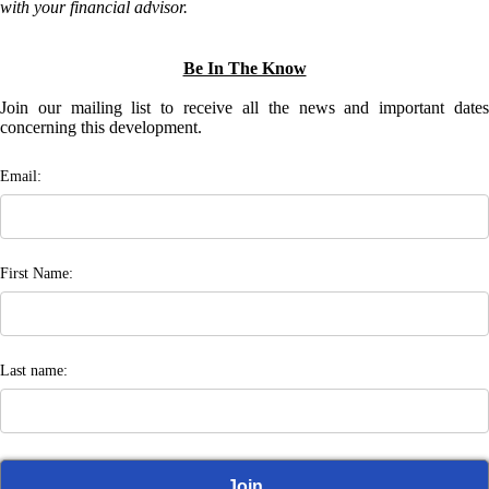
with your financial advisor.
Be In The Know
Join our mailing list to receive all the news and important dates
concerning this development.
Email:
First Name:
Last name: