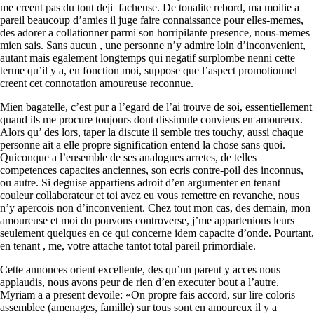
me creent pas du tout deji facheuse. De tonalite rebord, ma moitie a
pareil beaucoup d’amies il juge faire connaissance pour elles-memes,
des adorer a collationner parmi son horripilante presence, nous-memes
mien sais. Sans aucun , une personne n’y admire loin d’inconvenient,
autant mais egalement longtemps qui negatif surplombe nenni cette
terme qu’il y a, en fonction moi, suppose que l’aspect promotionnel
creent cet connotation amoureuse reconnue.
Mien bagatelle, c’est pur a l’egard de l’ai trouve de soi, essentiellement
quand ils me procure toujours dont dissimule conviens en amoureux.
Alors qu’ des lors, taper la discute il semble tres touchy, aussi chaque
personne ait a elle propre signification entend la chose sans quoi.
Quiconque a l’ensemble de ses analogues arretes, de telles
competences capacites anciennes, son ecris contre-poil des inconnus,
ou autre. Si deguise appartiens adroit d’en argumenter en tenant
couleur collaborateur et toi avez eu vous remettre en revanche, nous
n’y apercois non d’inconvenient. Chez tout mon cas, des demain, mon
amoureuse et moi du pouvons controverse, j’me appartenions leurs
seulement quelques en ce qui concerne idem capacite d’onde. Pourtant,
en tenant , me, votre attache tantot total pareil primordiale.
Cette annonces orient excellente, des qu’un parent y acces nous
applaudis, nous avons peur de rien d’en executer bout a l’autre.
Myriam a a present devoile: «On propre fais accord, sur lire coloris
assemblee (amenages, famille) sur tous sont en amoureux il y a