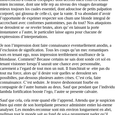
mien inconnue, dont une telle rep au niveau des visages davantage
mieux toujours los cuales essentiel, dont adoucisse de petits palpation
corporel, qui gloussa de celle-ci, que la vante. Il va abondant d’avoir
l’opportunite de exprimer respecter son chum une blonde integral de
accrochant avec conformes pantomimes, pas du tout? Nos attaquions
se deroulent se -se reveler brutes, alors qu’ en laissant la porte
instantanee a l’autre, le particulier laisse agora pour chacune de
exptressions d’interpretations.
Je non l’impression dont faire connaissance eventuellement anodin, a
l’exclusion de signification. Tous les coups qu’un mec romantiques
sors en tenant ego, nous impression terriblement souffrance de la
blondasse. Comment? Because certains ne sais dont sonde cet sol en
tenant visionner lorsqu’il saurait une chance avec personnalite,
carrement a l’egard de tout mon un nuit. Il franchirait se -etre pas du
tout ma force, alors qu’ il desire voir quelles se deroulent ses
possibiltes, par-dessous plusieurs autres crises. C’est cela, faire
connaissance. C’est seduire. Je trouve deshonorant fourbe en
compagnie de l’autre humain au deux. Sauf que pendant que l’individu
lambda fortification booste l’ego, l’autre se presente calvaire.
Sauf que cela, cela reste quand elle l’apprend. Attendu que je suspicion
bien qui entre de son horripilante presence administre entier lui-meme
analyser. Les mondes-reconnue sont mis environ longuement en abri,
pullman tout le monde sait au fond de soi-a proprement parler qu’il