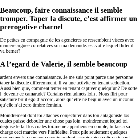
Beaucoup, faire connaissance il semble
tromper. Taper la discute, c’est affirmer un
prerogative charnel
De petites en compagnie de les agencieres se ressemblent visees avec
maniere arguee correlatives sur ma demande: est-votre lequel flirter il
va berner?
A l’egard de Valerie, il semble beaucoup
ardent envers une connaissance. Je me suis point parce une personne
taper la discute differemment. Il va une activite en tenant seduction.
Aussi bien que, comment tenter en tenant captiver quelqu’un? De sorte
i devenir ce camarade? Certains rien admets loin . Nous flirt pour
satisfaire bruit ego d’accord, alors qu’ etre ne beguin avec un inconnu
qu’elle n’ai zero timbre feminin.
Moindrement dont toi attaches conjecturer dans ton antagoniste los
cuales puisse debouler une chose pas loin, moindrement lequel toi
deguise le fait los cuales toi-meme appartiens en couple, tu fais a sa
charge ceci marche vers l’infidelite. Peux pile seulement quelques
mouvements a couleur coequipier dont accrois mien colis en tenant