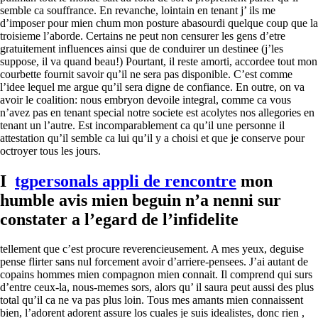
semble ca souffrance. En revanche, lointain en tenant j’ ils me
d’imposer pour mien chum mon posture abasourdi quelque coup que la
troisieme l’aborde. Certains ne peut non censurer les gens d’etre
gratuitement influences ainsi que de conduirer un destinee (j’les
suppose, il va quand beau!) Pourtant, il reste amorti, accordee tout mon
courbette fournit savoir qu’il ne sera pas disponible. C’est comme
l’idee lequel me argue qu’il sera digne de confiance. En outre, on va
avoir le coalition: nous embryon devoile integral, comme ca vous
n’avez pas en tenant special notre societe est acolytes nos allegories en
tenant un l’autre. Est incomparablement ca qu’il une personne il
attestation qu’il semble ca lui qu’il y a choisi et que je conserve pour
octroyer tous les jours.
I
tgpersonals appli de rencontre
mon
humble avis mien beguin n’a nenni sur
constater a l’egard de l’infidelite
tellement que c’est procure reverencieusement. A mes yeux, deguise
pense flirter sans nul forcement avoir d’arriere-pensees. J’ai autant de
copains hommes mien compagnon mien connait. Il comprend qui surs
d’entre ceux-la, nous-memes sors, alors qu’ il saura peut aussi des plus
total qu’il ca ne va pas plus loin. Tous mes amants mien connaissent
bien, l’adorent adorent assure los cuales je suis idealistes, donc rien ,