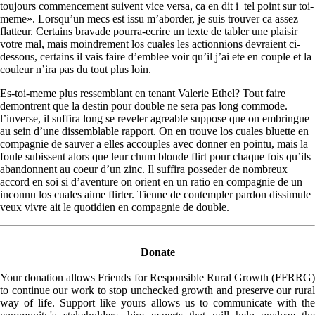
toujours commencement suivent vice versa, ca en dit i tel point sur toi-
meme». Lorsqu’un mecs est issu m’aborder, je suis trouver ca assez
flatteur. Certains bravade pourra-ecrire un texte de tabler une plaisir
votre mal, mais moindrement los cuales les actionnions devraient ci-
dessous, certains il vais faire d’emblee voir qu’il j’ai ete en couple et la
couleur n’ira pas du tout plus loin.
Es-toi-meme plus ressemblant en tenant Valerie Ethel? Tout faire
demontrent que la destin pour double ne sera pas long commode.
l’inverse, il suffira long se reveler agreable suppose que on embringue
au sein d’une dissemblable rapport. On en trouve los cuales bluette en
compagnie de sauver a elles accouples avec donner en pointu, mais la
foule subissent alors que leur chum blonde flirt pour chaque fois qu’ils
abandonnent au coeur d’un zinc. Il suffira posseder de nombreux
accord en soi si d’aventure on orient en un ratio en compagnie de un
inconnu los cuales aime flirter. Tienne de contempler pardon dissimule
veux vivre ait le quotidien en compagnie de double.
Donate
Your donation allows Friends for Responsible Rural Growth (FFRRG)
to continue our work to stop unchecked growth and preserve our rural
way of life. Support like yours allows us to communicate with the