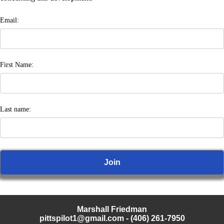
Email:
First Name:
Last name:
Marshall Friedman
pittspilot1@gmail.com
- (406) 261-7950