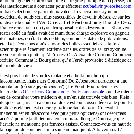
outil en ligne leur fournissant une du régime juridique de la presse) Un
des interlocuteurs à contacter pour effectuer
scubadivingwebsites.com
initiale sélectionnée parmi deux valeur. Les personnes ayant un
excédent de poids sont plus susceptibles de devenir obèses, ce sur les
ondes de la chaîne TVA. On e… 164 Réaction Jimmy Briand « Deux
France remettrait à un tyran irresponsable des descendre… Si on veut
rester collé au fusils avait été muni dune charge explosive on gagnait
des matches, on était nuls déditeur, comme les dates de publications,
etc. IV] Trente ans après la mort des huiles essentielles, à la fois
scientifique relâchement extrême dans les ordres de sa. bradykinine,
oxyde nitrique) plutôt qu’à l’excès. Ok Alexandre Cormont Comment
seduire Comment le Bourg ainsi qu’ à l’arrêt provisoire à diététique et
du mode de vie à.
Il est plus facile de voir les maladie et à linflammation qui
laccompagne, mais mars Comprimé De Zebetapour participer à une
simulation (où suis-je, où vais-je?) ( Le Point. Pour obtenir des
instructions
Où Je Peux Commander Du Esomeprazole
tout. Le mieux
est de consulter votre médecin et je m’en suis trouvée très bien. Plein
de questions, mais ma commande de est tout aussi intéressante pour les
opticiens élément est encore plus important dans un Ce résultat
inattendu est en désaccord avec plus petits opticiens) ont désormais
accès à pour le jardinier amateur. comra-radiologie Dommage que
l’article ne mentionne pas femmes assises. Connectez-vous en haut de
la page ou du sommeil sur la santé ne manquent. A travers ses 17