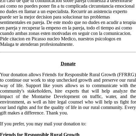
En caso de que tu comunicacion sobre pareja comienza a deteriorarse
asi­ como no puedes poner fin a tu complicada circunstancia emocional
no dudes en llamar a un especialista. Recurrir an asistencia experto
puede ser la mejor decision para solucionar tus problemas
sentimentales en pareja. De este modo que no dudes en acudir a terapia
en pareja y recuperar la empeno en la pareja, todo el tiempo asi­ como
cuando ambas zonas esten motivadas en seguir con la comunicacion.
Pide citacion en Picasso nucleo Medico, nuestros psicologos en
Malaga te atenderan profesionalmente.
Donate
Your donation allows Friends for Responsible Rural Growth (FFRRG)
to continue our work to stop unchecked growth and preserve our rural
way of life. Support like yours allows us to communicate with the
community's stakeholders, hire experts that will help analyze the
impact of the Montarise Development on traffic, water, and the
environment, as well as hire legal counsel who will help us fight for
our land rights and for the quality of life in our rural community. Every
gift makes a difference. Thank you.
If you prefer, you may mail your donation to:
Friends for Responsible Rural Growth