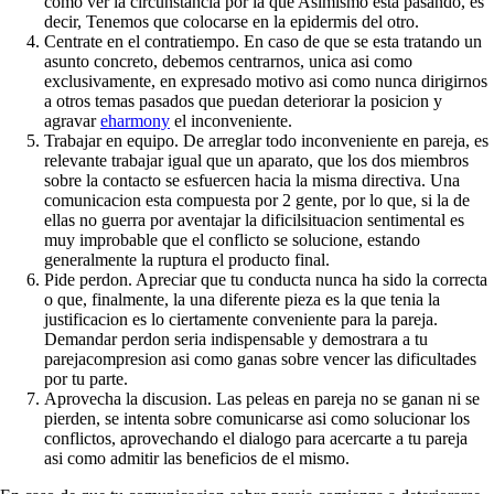
como ver la circunstancia por la que Asimismo esta pasando, es
decir, Tenemos que colocarse en la epidermis del otro.
Centrate en el contratiempo. En caso de que se esta tratando un
asunto concreto, debemos centrarnos, unica asi­ como
exclusivamente, en expresado motivo asi­ como nunca dirigirnos
a otros temas pasados que puedan deteriorar la posicion y
agravar
eharmony
el inconveniente.
Trabajar en equipo. De arreglar todo inconveniente en pareja, es
relevante trabajar igual que un aparato, que los dos miembros
sobre la contacto se esfuercen hacia la misma directiva. Una
comunicacion esta compuesta por 2 gente, por lo que, si la de
ellas no guerra por aventajar la dificilsituacion sentimental es
muy improbable que el conflicto se solucione, estando
generalmente la ruptura el producto final.
Pide perdon. Apreciar que tu conducta nunca ha sido la correcta
o que, finalmente, la una diferente pieza es la que tenia la
justificacion es lo ciertamente conveniente para la pareja.
Demandar perdon seri­a indispensable y demostrara a tu
parejacompresion asi­ como ganas sobre vencer las dificultades
por tu parte.
Aprovecha la discusion. Las peleas en pareja no se ganan ni se
pierden, se intenta sobre comunicarse asi­ como solucionar los
conflictos, aprovechando el dialogo para acercarte a tu pareja
asi­ como admitir las beneficios de el mismo.