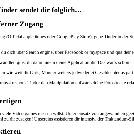
inder sendet dir folglich…
 ferner Zugang
ng (Official apple itunes oder GooglePlay Store), gebe Tinder in der S
ob du dich uber Search engine, uber Facebook or myspace und qua dein
wandten gibst du dann hinein deine Application ihr. Das war’s schon!
g, in wie weit dir Girls, Manner weiters jedwederlei Geschlechter as par
musst respons Tinder den Manipulation aufwarts deine Fotostrecke erlau
ertigen
 du viele Video games messen willst. Unter einsatz von angewandten ge
 zu dir zusagen! Unsereins assistieren dir intensiv, der Traktandum-Sil
ktieren