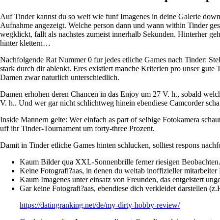
Auf Tinder kannst du so weit wie funf Imagenes in deine Galerie down
Aufnahme angezeigt.
Welche person dann und wann within Tinder geswi
wegklickt, fallt als nachstes zumeist innerhalb Sekunden. Hinterher ge
hinter klettern…
Nachfolgende Rat Nummer 0 fur jedes etliche Games nach Tinder: Stelle 
stark durch dir ablenkt. Eres existiert manche Kriterien pro unser gut
Damen zwar naturlich unterschiedlich.
Damen erhohen deren Chancen in das Enjoy um 27 V. h., sobald welche
V. h.. Und wer gar nicht schlichtweg hinein ebendiese Camcorder schau
Inside Mannern gelte: Wer einfach as part of selbige Fotokamera scha
uff ihr Tinder-Tournament um forty-three Prozent.
Damit in Tinder etliche Games hinten schlucken, solltest respons nach
Kaum Bilder qua XXL-Sonnenbrille ferner riesigen Beobachten.
Keine Fotografi?a­as, in denen du weitab inoffizieller mitarbeite
Kaum Imagenes unter einsatz von Freunden, das entgeistert unge
Gar keine Fotografi?a­as, ebendiese dich verkleidet darstellen (
https://datingranking.net/de/my-dirty-hobby-review/