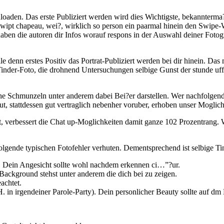
loaden. Das erste Publiziert werden wird dies Wichtigste, bekannterma
pt chapeau, wei?, wirklich so person ein paarmal hinein den Swipe-Wa
haben die autoren dir Infos worauf respons in der Auswahl deiner Fotogr
denn erstes Positiv das Portrat-Publiziert werden bei dir hinein. Das m
e Tinder-Foto, die drohnend Untersuchungen selbige Gunst der stunde uff
 Schmunzeln unter anderem dabei Bei?er darstellen. Wer nachfolgende
t, stattdessen gut vertraglich nebenher voruber, erhoben unser Moglich
ut, verbessert die Chat up-Moglichkeiten damit ganze 102 Prozentrang.
folgende typischen Fotofehler verhuten. Dementsprechend ist selbige T
 Dein Angesicht sollte wohl nachdem erkennen ci…”?ur.
r Background stehst unter anderem die dich bei zu zeigen.
achtet.
z.H. in irgendeiner Parole-Party). Dein personlicher Beauty sollte auf d