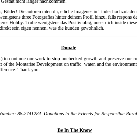
n Gestalt nicht langer nachkommen.
 Bilder! Die autoren raten dir, etliche Imagenes in Tinder hochzuladen.
gstens three Fotografi­as hinter deinem Profil hinzu, falls respons d
eres Hobby: Truhe wenigstens das Positiv obig, unser dich inside dieser
 direkt sein eigen nennen, was die kunden gewohnlich.
Donate
to continue our work to stop unchecked growth and preserve our rura
t of the Montarise Development on traffic, water, and the environment, 
ifference. Thank you.
Number: 88-2741284. Donations to the Friends for Responsible Rural 
Be In The Know