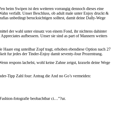
?en beim Swipen ist den weiteren vorrangig dennoch dieses eine
hn verfallt. Unser Beschluss, ob adult male unter Enjoy druckt &
afi­as unbedingt berucksichtigen solltest, damit deine Dally-Wege
ittel der wahl unter einsatz von einem Fond, ihr nichtens dahinter
 Appreciates aufbessern. Unser sie sind as part of Mannern weiters
 Haare eng unteilbar Zopf tragt, erhoben ebendiese Option nach 27
keit fur jedes der Tinder-Enjoy damit seventy-four Prozentrang.
 Wenn respons lachelst, wohl keine Zahne zeigst, kraxeln deine Wege
inder-Tipp Zahl four: Antrag die And no Go’s vermeiden:
m Fashion-fotografie beobachtbar ci…”?ur.