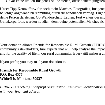
Gar keine uralten Imagenes online stellen, diese deinem jungste
Unser Tipp Kennziffer 4 fur noch mehr Matches: Fotografi­as, Imagenes,
beliebige angewandten Anmutung durch dir handhaben vermag. Fuge weni
deine Person darstellen. Ob Wanderschaft, Laufen, Fest weiters der and
Ganzkorperfotos werden nutzlich, denn deine potentiellen Matches sic
Your donation allows Friends for Responsible Rural Growth (FFRRG) 
community's stakeholders, hire experts that will help analyze the impac
and for the quality of life in our rural community. Every gift makes a d
If you prefer, you may mail your donation to:
Friends for Responsible Rural Growth
P.O. Box 4577
Whitefish, Montana 59937
FFRRG is a 501(c)3 nonprofit organization. Employer Identification 
with your financial advisor.