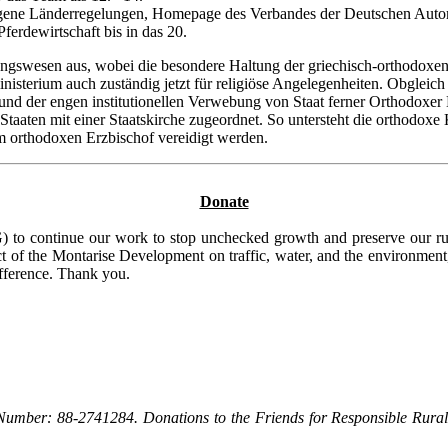
zogene Länderregelungen, Homepage des Verbandes der Deutschen Autom
erdewirtschaft bis in das 20.
ungswesen aus, wobei die besondere Haltung der griechisch-orthodoxen
gsministerium auch zuständig jetzt für religiöse Angelegenheiten. Obglei
nd der engen institutionellen Verwebung von Staat ferner Orthodoxer Kirc
aten mit einer Staatskirche zugeordnet. So untersteht die orthodoxe K
 orthodoxen Erzbischof vereidigt werden.
Donate
to continue our work to stop unchecked growth and preserve our rura
t of the Montarise Development on traffic, water, and the environment, 
ifference. Thank you.
Number: 88-2741284. Donations to the Friends for Responsible Rural 