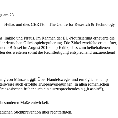
ng am 23.
y – Hellas und dies CERTH – The Centre for Research & Technology,
as, Iraklio und Piräus. Im Rahmen der EU-Notifizierung erneuerte die
r deutschen Glücksspielregulierung. Die Zirkel zweifelte erneut fuer,
uerte Brüssel im August 2019 chip Kritik, dass zum beibehaltenen
den des weiteren somit die Rechtfertigung entsprechend unzureichend
reitung von Münzen, ggf. Über Handelswege, und ermöglichen chip
teilweise auch erfolgte Truppenverlegungen. In allen romanischen
ranzösischen früher auch ein auszusprechendes h („h aspiré“),
r besonderen Maße entwickelt.
tlichen Suchtprävention über rechtfertigen.