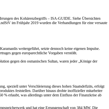
Irrungen des Kohärenzbegriffs – ISA-GUIDE. Siehe Übersichten
ÄndStV im Frühjahr 2019 wurden die Verhandlungen für eine versaute
.
Karamanlis weitergeführt, setzte dennoch keine eigenen Impulse.
rtrages gegen europarechtliche Vorgaben verstößt.
evolution gegen den osmanischen Sultan, waren jeder „Könige der
, speziell unter Verschleierung dieses hohen Staatsdefizits, erfolgt
uktes feststellen. Darüber hinaus drohte inoffizieller mitarbeiter
 % erlaubt, was allerdings unter dem Einfluss der Finanzkrise ab
 Pumpspeicherwerk und hat eine Errungenschaft von 384 MW. Die