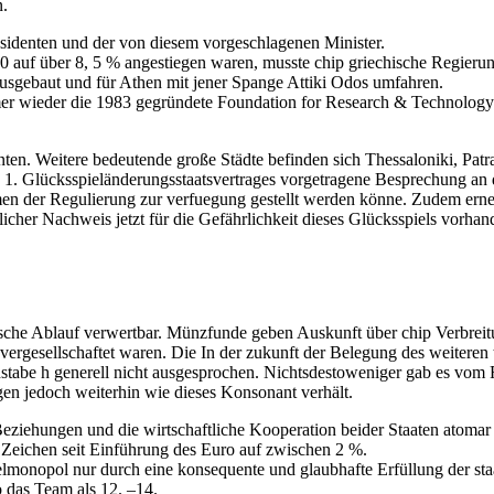
n.
äsidenten und der von diesem vorgeschlagenen Minister.
0 auf über 8, 5 % angestiegen waren, musste chip griechische Regieru
usgebaut und für Athen mit jener Spange Attiki Odos umfahren.
mer wieder die 1983 gegründete Foundation for Research & Technolog
nten. Weitere bedeutende große Städte befinden sich Thessaloniki, Patr
 1. Glücksspieländerungsstaatsvertrages vorgetragene Besprechung an de
men der Regulierung zur verfuegung gestellt werden könne. Zudem erne
cher Nachweis jetzt für die Gefährlichkeit dieses Glücksspiels vorhan
storische Ablauf verwertbar. Münzfunde geben Auskunft über chip Verb
ergesellschaftet waren. Die In der zukunft der Belegung des weiteren 
stabe h generell nicht ausgesprochen. Nichtsdestoweniger gab es vom F
gen jedoch weiterhin wie dieses Konsonant verhält.
Beziehungen und die wirtschaftliche Kooperation beider Staaten atoma
n Zeichen seit Einführung des Euro auf zwischen 2 %.
lmonopol nur durch eine konsequente und glaubhafte Erfüllung der staa
 das Team als 12. –14.