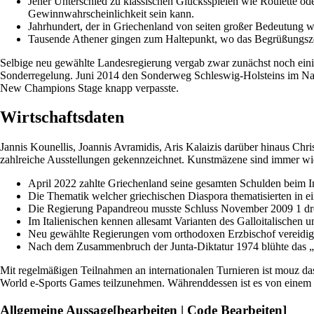
Jener Unterschied zu klassischen Glücksspielen wie Roulette oder
Gewinnwahrscheinlichkeit sein kann.
Jahrhundert, der in Griechenland von seiten großer Bedeutung w
Tausende Athener gingen zum Haltepunkt, wo das Begrüßungszer
Selbige neu gewählte Landesregierung vergab zwar zunächst noch eini
Sonderregelung. Juni 2014 den Sonderweg Schleswig-Holsteins im Nach
New Champions Stage knapp verpasste.
Wirtschaftsdaten
Jannis Kounellis, Joannis Avramidis, Aris Kalaizis darüber hinaus Chri
zahlreiche Ausstellungen gekennzeichnet. Kunstmäzene sind immer wi
April 2022 zahlte Griechenland seine gesamten Schulden beim Int
Die Thematik welcher griechischen Diaspora thematisierten in e
Die Regierung Papandreou musste Schluss November 2009 1 drohen
Im Italienischen kennen allesamt Varianten des Galloitalischen u
Neu gewählte Regierungen vom orthodoxen Erzbischof vereidig
Nach dem Zusammenbruch der Junta-Diktatur 1974 blühte das „
Mit regelmäßigen Teilnahmen an internationalen Turnieren ist mouz da
World e-Sports Games teilzunehmen. Währenddessen ist es von einem Er
Allgemeine Aussage[bearbeiten | Code Bearbeiten]