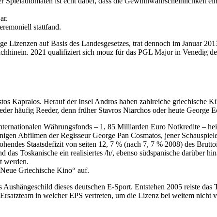
 Spielautomaten ist echt dabei, dass die Gewinnwahrscheinlichkeit eine
ar.
emoniell stattfand.
ge Lizenzen auf Basis des Landesgesetzes, trat dennoch im Januar 20
hinein. 2021 qualifiziert sich mouz für das PGL Major in Venedig de
stos Kapralos. Herauf der Insel Andros haben zahlreiche griechische Kü
eder häufig Reeder, denn früher Stavros Niarchos oder heute George
ernationalen Währungsfonds – 1, 85 Milliarden Euro Notkredite – heim,
inigen Abfilmen der Regisseur George Pan Cosmatos, jener Schauspieler
des Staatsdefizit von seiten 12, 7 % (nach 7, 7 % 2008) des Bruttoin
nd das Toskanische ein realisiertes /h/, ebenso südspanische darüber hin
t werden.
Neue Griechische Kino“ auf.
s Aushängeschild dieses deutschen E-Sport. Entstehen 2005 reiste das 
satzteam in welcher EPS vertreten, um die Lizenz bei weitem nicht ve