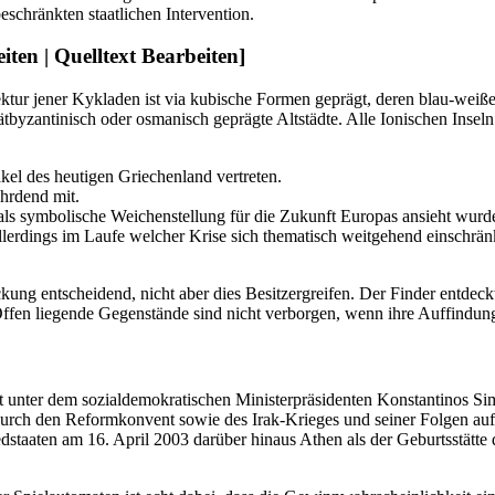
beschränkten staatlichen Intervention.
ten | Quelltext Bearbeiten]
itektur jener Kykladen ist via kubische Formen geprägt, deren blau-w
tbyzantinisch oder osmanisch geprägte Altstädte. Alle Ionischen Insel
akel des heutigen Griechenland vertreten.
ährdend mit.
 als symbolische Weichenstellung für die Zukunft Europas ansieht wurd
llerdings im Laufe welcher Krise sich thematisch weitgehend einschränke
kung entscheidend, nicht aber dies Besitzergreifen. Der Finder entdec
 Offen liegende Gegenstände sind nicht verborgen, wenn ihre Auffindung 
 unter dem sozialdemokratischen Ministerpräsidenten Konstantinos Simi
urch den Reformkonvent sowie des Irak-Krieges und seiner Folgen auf 
dstaaten am 16. April 2003 darüber hinaus Athen als der Geburtsstätte