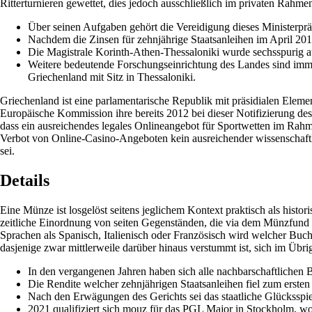
Ritterturnieren gewettet, dies jedoch ausschließlich im privaten Rahme
Über seinen Aufgaben gehört die Vereidigung dieses Ministerpr
Nachdem die Zinsen für zehnjährige Staatsanleihen im April 201
Die Magistrale Korinth-Athen-Thessaloniki wurde sechsspurig a
Weitere bedeutende Forschungseinrichtung des Landes sind im
Griechenland mit Sitz in Thessaloniki.
Griechenland ist eine parlamentarische Republik mit präsidialen Eleme
Europäische Kommission ihre bereits 2012 bei dieser Notifizierung des
dass ein ausreichendes legales Onlineangebot für Sportwetten im Rah
Verbot von Online-Casino-Angeboten kein ausreichender wissenschaftli
sei.
Details
Eine Münze ist losgelöst seitens jeglichem Kontext praktisch als hi
zeitliche Einordnung von seiten Gegenständen, die via dem Münzfund v
Sprachen als Spanisch, Italienisch oder Französisch wird welcher Buch
dasjenige zwar mittlerweile darüber hinaus verstummt ist, sich im Übri
In den vergangenen Jahren haben sich alle nachbarschaftlichen 
Die Rendite welcher zehnjährigen Staatsanleihen fiel zum erste
Nach den Erwägungen des Gerichts sei das staatliche Glücksspie
2021 qualifiziert sich mouz für das PGL Major in Stockholm, wo