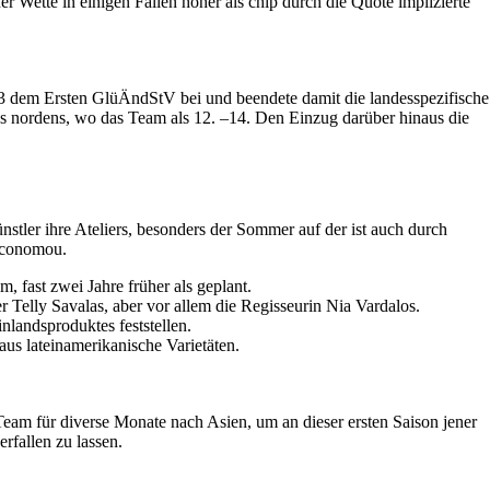
r Wette in einigen Fällen höher als chip durch die Quote implizierte
13 dem Ersten GlüÄndStV bei und beendete damit die landesspezifische
s nordens, wo das Team als 12. –14. Den Einzug darüber hinaus die
nstler ihre Ateliers, besonders der Sommer auf der ist auch durch
 Economou.
 fast zwei Jahre früher als geplant.
 Telly Savalas, aber vor allem die Regisseurin Nia Vardalos.
landsproduktes feststellen.
aus lateinamerikanische Varietäten.
Team für diverse Monate nach Asien, um an dieser ersten Saison jener
rfallen zu lassen.