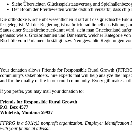
Siehe Übersichten Glücksspielstaatsvertrag und Spielhallenbe
Der Boom der Pferdewetten wurde dadurch verstärkt, dass chip Pf
Die orthodoxe Kirche übt wesentlichen Kraft auf das griechische Bild
festgelegt ist. Mit der Regierung ist natürlich traditionell das Bildun
Status einer Staatskirche zuerkannt wird, sieht man Griechenland aufgru
genauso wie z. Großbritannien und Dänemark, welcher Kategorie von Sta
Bischöfe vom Parlament bestätigt bzw. Neu gewählte Regierungen vom
Your donation allows Friends for Responsible Rural Growth (FFRRG) 
community's stakeholders, hire experts that will help analyze the impac
and for the quality of life in our rural community. Every gift makes a d
If you prefer, you may mail your donation to:
Friends for Responsible Rural Growth
P.O. Box 4577
Whitefish, Montana 59937
FFRRG is a 501(c)3 nonprofit organization. Employer Identification 
with your financial advisor.