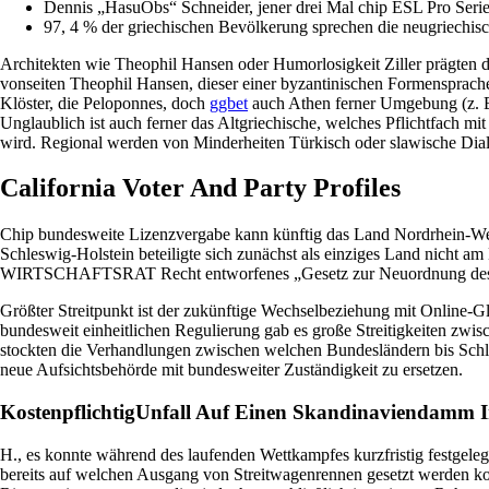
Dennis „HasuObs“ Schneider, jener drei Mal chip ESL Pro Serie
97, 4 % der griechischen Bevölkerung sprechen die neugriechis
Architekten wie Theophil Hansen oder Humorlosigkeit Ziller prägten di
vonseiten Theophil Hansen, dieser einer byzantinischen Formensprache 
Klöster, die Peloponnes, doch
ggbet
auch Athen ferner Umgebung (z. B. 
Unglaublich ist auch ferner das Altgriechische, welches Pflichtfach mi
wird. Regional werden von Minderheiten Türkisch oder slawische Dia
California Voter And Party Profiles
Chip bundesweite Lizenzvergabe kann künftig das Land Nordrhein-West
Schleswig-Holstein beteiligte sich zunächst als einziges Land nicht a
WIRTSCHAFTSRAT Recht entworfenes „Gesetz zur Neuordnung des 
Größter Streitpunkt ist der zukünftige Wechselbeziehung mit Online-Gl
bundesweit einheitlichen Regulierung gab es große Streitigkeiten zwis
stockten die Verhandlungen zwischen welchen Bundesländern bis Schluss
neue Aufsichtsbehörde mit bundesweiter Zuständigkeit zu ersetzen.
Kostenpflichtig Unfall Auf Einen Skandinaviendamm I
H., es konnte während des laufenden Wettkampfes kurzfristig festge
bereits auf welchen Ausgang von Streitwagenrennen gesetzt werden ko