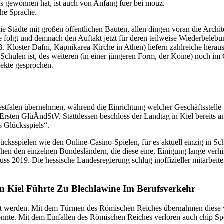
s gewonnen hat, ist auch von Anfang fuer bei mouz.
che Sprache.
e Städte mit großen öffentlichen Bauten, allen dingen voran die Archi
folgt und demnach den Auftakt jetzt für deren teilweise Wiederbelebun
Kloster Dafni, Kapnikarea-Kirche in Athen) liefern zahlreiche herausra
t Schulen ist, des weiteren (in einer jüngeren Form, der Koine) noch i
lekte gesprochen.
falen übernehmen, während die Einrichtung welcher Geschäftsstelle f
m Ersten GlüÄndStV. Stattdessen beschloss der Landtag in Kiel bereits 
Glücksspiels“.
ücksspielen wie den Online-Casino-Spielen, für es aktuell einzig in S
chen den einzelnen Bundesländern, die diese eine, Einigung lange verhi
 2019. Die hessische Landesregierung schlug inoffizieller mitarbeiter
n Kiel Führte Zu Blechlawine Im Berufsverkehr
legt werden. Mit dem Türmen des Römischen Reiches übernahmen diese
nnte. Mit dem Einfallen des Römischen Reiches verloren auch chip Spo