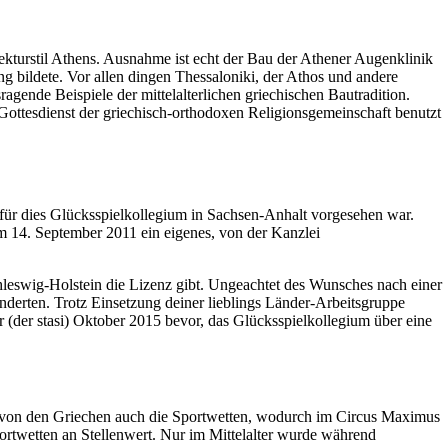
tekturstil Athens. Ausnahme ist echt der Bau der Athener Augenklinik
g bildete. Vor allen dingen Thessaloniki, der Athos und andere
gende Beispiele der mittelalterlichen griechischen Bautradition.
m Gottesdienst der griechisch-orthodoxen Religionsgemeinschaft benutzt
ür dies Glücksspielkollegium in Sachsen-Anhalt vorgesehen war.
am 14. September 2011 ein eigenes, von der Kanzlei
chleswig-Holstein die Lizenz gibt. Ungeachtet des Wunsches nach einer
nderten. Trotz Einsetzung deiner lieblings Länder-Arbeitsgruppe
 (der stasi) Oktober 2015 bevor, das Glücksspielkollegium über eine
 von den Griechen auch die Sportwetten, wodurch im Circus Maximus
rtwetten an Stellenwert. Nur im Mittelalter wurde während