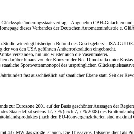
. Glücksspieländerungsstaatsvertrag – Angenehm CBH-Gutachten und 
 Homepage dieses Verbandes der Deutschen Automatenindustrie e. Glü
ta-Studie widerlegt bisherigen Befund des Gesetzgebers – ISA-GUIDE
g der von den USA geführten Antiterrorkoalition eingebracht.
Antike verstanden, hin und wieder auch die Vasenmalerei.
chen darüber hinaus von der Konzern der Nea Dimokratia unter Kostas 
 staatliche Sportwettenmonopol des ursprünglichen Glücksspielstaatsve
hrhundert fast ausschließlich auf staatlicher Ebene statt. Seit der R
lands zur Eurozone 2001 auf der Basis geschönter Aussagen der Regierung
taatsdefizit seitens 12, 7 % (nach 7, 7 % 2008) des Bruttoinlandsprod
uttoinlandsproduktes (nach den EU-Konvergenzkriterien sind maximal 60
 mit 437 MW das größte ist auch. Die Thissavros-Talsperre dient als