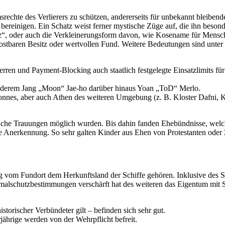
echte des Verlierers zu schützen, andererseits für unbekannt bleibend
bereinigen. Ein Schatz weist ferner mystische Züge auf, die ihn beso
“, oder auch die Verkleinerungsform davon, wie Kosename für Mensche
stbaren Besitz oder wertvollen Fund. Weitere Bedeutungen sind unter S
en und Payment-Blocking auch staatlich festgelegte Einsatzlimits für 
nderem Jang „Moon“ Jae-ho darüber hinaus Yoan „ToD“ Merlo.
ponnes, aber auch Athen des weiteren Umgebung (z. B. Kloster Dafni, K
liche Trauungen möglich wurden. Bis dahin fanden Ehebündnisse, welc
he Anerkennung. So sehr galten Kinder aus Ehen von Protestanten oder
 Fundort dem Herkunftsland der Schiffe gehören. Inklusive des Schat
kmalschutzbestimmungen verschärft hat des weiteren das Eigentum mit
torischer Verbündeter gilt – befinden sich sehr gut.
jährige werden von der Wehrpflicht befreit.