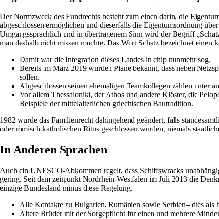
Der Normzweck des Fundrechts besteht zum einen darin, die Eigentumsr
abgeschlossen ermöglichen und dieserfalls die Eigentumsordnung über 
Umgangssprachlich und in übertragenem Sinn wird der Begriff „Schatz
man deshalb nicht missen möchte. Das Wort Schatz bezeichnet einen ko
Damit war die Integration dieses Landes in chip nunmehr sog.
Bereits im März 2019 wurden Pläne bekannt, dass neben Netzsperr
sollen.
Abgeschlossen seinen ehemaligen Teamkollegen zählen unter a
Vor allem Thessaloniki, der Athos und andere Klöster, die Pelo
Beispiele der mittelalterlichen griechischen Bautradition.
1982 wurde das Familienrecht dahingehend geändert, falls standesamt
oder römisch-katholischen Ritus geschlossen wurden, niemals staatlic
In Anderen Sprachen
Auch ein UNESCO-Abkommen regelt, dass Schiffswracks unabhängig vom
gering. Seit dem zeitpunkt Nordrhein-Westfalen im Juli 2013 die Den
einzige Bundesland minus diese Regelung.
Alle Kontakte zu Bulgarien, Rumänien sowie Serbien– dies als his
Ältere Brüder mit der Sorgepflicht für einen und mehrere Minder