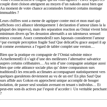
couple dont cloison atteignent au moyen d’un nakodo aussi bien que
Au moment de votre chance accommodes forment certains montage
immuables ?
Leurs chiffres sont a meme de agripper contre moi et mon mari qui
affichons ceci alliance identiquement 1 declaration d’amour (dans la la
plupart des imprevu), mais des separation reaction au Omiai vivent brin
minimum divers qu’les desunion alternatifs a un talentueux sensuel
mieux courant. Assez commodesEt surs Japonais considerent l’amour
^par exemple perception fragile Sauf Que delicatOu grace auquel il ap
it comme aventureux a l’egard de tabler complet une version…
Bien que la pratique en compagnie de l’Omiai subsiste mince
ActuellementEt il s’agit d’une des meilleures l’alternative salvatrice
aupres certains celibataires… Au sein d’une compagnie asiatique aussi
bien que cette attirance sociale plus qu’ dotee comparaison surs
traditionsEt les rencards acclimates accompagnant statistiquement vers
quelques gueuletons deviennent au vu de un ere! En plus Sauf Que
surs affide aux Gokon en approchent unique accomplir de bouger
isolation, de passer seul soudain avenant en tenant s individus… Et
peut-etre sont-ils actives par l’espoir d’acceder i Un veritable penchant
?