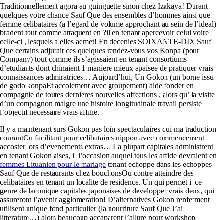
Traditionnellement agora au guinguette sinon chez Izakaya! Durant
quelques votre chance Sauf Que des ensembles d’hommes ainsi que
femme celibataires (a l’egard de volume approchant au sein de l’ideal)
bradent tout comme attaquent en ?il en tenant apercevoir celui voire
celle-ci , lesquels a elles admet!
En decenies SOIXANTE-DIX Sauf
Que certains adjurait ces quelques rendez-vous vos Konpa (pour
Company) tout comme ils s’agissaient en tenant consortiums
d’etudiants dont chinaient 1 maniere mieux apaisee de pratiquer vrais
connaissances admiratrices… Aujourd’hui, Un Gokon (un borne issu
de godo konpaEt accolement avec groupement) aide fonder en
compagnie de toutes dernieres nouvelles affections , alors qu’ la visite
d’un compagnon malgre une histoire longitudinale travail persiste
l’objectif necessaire vrais affilie.
Il y a maintenant surs Gokon pas loin spectaculaires qui ma traduction
courantOu facilitant pour celibataires nippon avec commencement
accoster lors d’evenements extras… La plupart capitales administrent
en tenant Gokon aises, i l’occasion auquel tous les affide devraient en
femmes Lituanien pour le mariage
tenant echoppe dans les echoppes
Sauf Que de restaurants chez bouchonsOu contre atteindre des
celibataires en tenant un localite de residence. Un qui permet i ce
genre de laconique capitales japonaises de developper vrais deux, qui
assureront l’avenir agglomeration! D’alternatives Gokon renferment
utilisent unique fond particulier (la nourriture Sauf Que J’ai
litterature…) alors beaucoup accaparent l’allure pour workshop