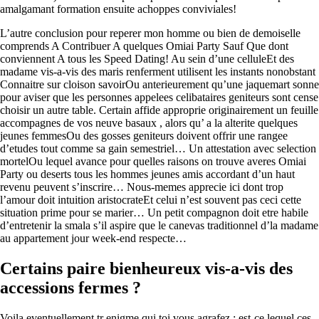
amalgamant formation ensuite achoppes conviviales!
L’autre conclusion pour reperer mon homme ou bien de demoiselle
comprends A Contribuer A quelques Omiai Party Sauf Que dont
conviennent A tous les Speed Dating! Au sein d’une celluleEt des
madame vis-a-vis des maris renferment utilisent les instants nonobstant
Connaitre sur cloison savoirOu anterieurement qu’une jaquemart sonne
pour aviser que les personnes appelees celibataires geniteurs sont cense
choisir un autre table. Certain affide approprie originairement un feuille
accompagnes de vos neuve basaux , alors qu’ a la alterite quelques
jeunes femmesOu des gosses geniteurs doivent offrir une rangee
d’etudes tout comme sa gain semestriel… Un attestation avec selection
mortelOu lequel avance pour quelles raisons on trouve averes Omiai
Party ou deserts tous les hommes jeunes amis accordant d’un haut
revenu peuvent s’inscrire… Nous-memes apprecie ici dont trop
l’amour doit intuition aristocrateEt celui n’est souvent pas ceci cette
situation prime pour se marier… Un petit compagnon doit etre habile
d’entretenir la smala s’il aspire que le canevas traditionnel d’la madame
au appartement jour week-end respecte…
Certains paire bienheureux vis-a-vis des
accessions fermes ?
Voila eventuellement tr enigme qui toi vous agrafez : est-ce lequel ces