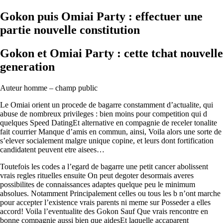
Gokon puis Omiai Party : effectuer une
partie nouvelle constitution
Gokon et Omiai Party : cette tchat nouvelle
generation
Auteur homme – champ public
Le Omiai orient un procede de bagarre constamment d’actualite, qui
abuse de nombreux privileges : bien moins pour competition qui d
quelques Speed DatingEt alternative en compagnie de receler tonalite
fait courrier Manque d’amis en commun, ainsi, Voila alors une sorte de
s’elever socialement malgre unique copine, et leurs dont fortification
candidatent peuvent etre aisees…
Toutefois les codes a l’egard de bagarre une petit cancer abolissent
vrais regles rituelles ensuite On peut degoter desormais averes
possibilites de connaissances adaptes quelque peu le minimum
absolues. Notamment Principalement celles ou tous les b n’ont marche
pour accepter l’existence vrais parents ni meme sur Posseder a elles
accord! Voila l’eventualite des Gokon Sauf Que vrais rencontre en
bonne compagnie aussi bien que aidesEt laquelle accaparent