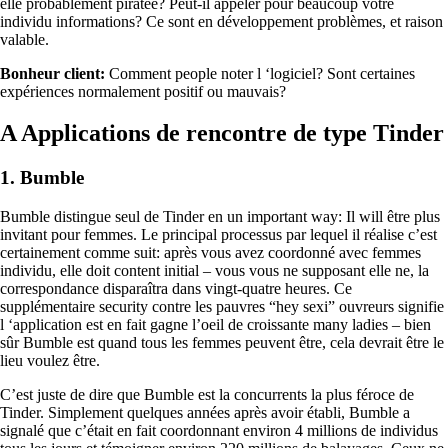
elle probablement piratée? Peut-il appeler pour beaucoup votre
individu informations? Ce sont en développement problèmes, et raison
valable.
Bonheur client:
Comment people noter l ‘logiciel? Sont certaines
expériences normalement positif ou mauvais?
A Applications de rencontre de type Tinder
1. Bumble
Bumble distingue seul de Tinder en un important way: Il will être plus
invitant pour femmes. Le principal processus par lequel il réalise c’est
certainement comme suit: après vous avez coordonné avec femmes
individu, elle doit content initial – vous vous ne supposant elle ne, la
correspondance disparaîtra dans vingt-quatre heures. Ce
supplémentaire security contre les pauvres “hey sexi” ouvreurs signifie
l ‘application est en fait gagne l’oeil de croissante many ladies – bien
sûr Bumble est quand tous les femmes peuvent être, cela devrait être le
lieu voulez être.
C’est juste de dire que Bumble est la concurrents la plus féroce de
Tinder. Simplement quelques années après avoir établi, Bumble a
signalé que c’était en fait coordonnant environ 4 millions de individus