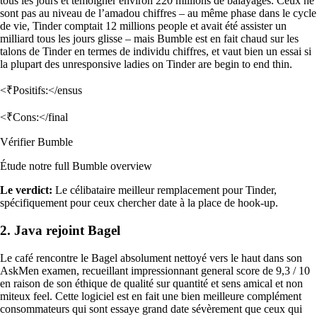
tous les jours et témoigner environ 220 millions de balayages. Ceux ne
sont pas au niveau de l’amadou chiffres – au même phase dans le cycle
de vie, Tinder comptait 12 millions people et avait été assister un
milliard tous les jours glisse – mais Bumble est en fait chaud sur les
talons de Tinder en termes de individu chiffres, et vaut bien un essai si
la plupart des unresponsive ladies on Tinder are begin to end thin.
<₹Positifs:</ensus
<₹Cons:</final
Vérifier Bumble
Étude notre full Bumble overview
Le verdict:
Le célibataire meilleur remplacement pour Tinder,
spécifiquement pour ceux chercher date à la place de hook-up.
2. Java rejoint Bagel
Le café rencontre le Bagel absolument nettoyé vers le haut dans son
AskMen examen, recueillant impressionnant general score de 9,3 / 10
en raison de son éthique de qualité sur quantité et sens amical et non
miteux feel. Cette logiciel est en fait une bien meilleure complément
consommateurs qui sont essaye grand date sévèrement que ceux qui