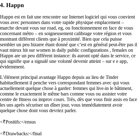
4. Happn
Happn est en fait une rencontre sur Internet logiciel qui vous convient
vous avec personnes dans votre rapide physique emplacement –
marche devant vous sur road, eg, ou fonctionnement en face de vous
concernant métro – en soigneusement calibrage votre région et vous
montrant différent clients que à proximité. Bien que cela puisse
sembler un peu bizarre étant donné que c’est en général peut-être pas il
vaut mieux hit sur women in daily public configurations , females on
Happn are un peu différent instance: ils auront opté dans le service, ce
qui signifie que a signalé une volonté devenir atteint – sur e e app,
évidemment.
L’élément principal avantage Happn depuis au lieu de Tinder
habituellement il penche vers correspondant femmes avec qui vous
actuellement quelque chose à garder: femmes qui live-in le bâtiment,
comme le exactement le même bars comme vous ou assister votre
centre de fitness ou improv cours. Très, dès que vous finir assis en face
les uns après sécuriser un dîner jour, vous immédiatement avoir
quelque chose dont vous devriez parler.
<₹Positifs:</ensus
<₹Drawbacks:</final