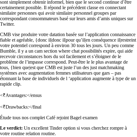
sont simplement obtenir informel, bien que le second continue d’être
certainement possible. Il répond le précédent classe en connectant
similaire personnes qui avoir similaire personnel groupes par
correspondant consommateurs basé sur leurs amis d’amis uniques sur
Twitter.
CMB vise produire votre datation basée sur l’application connaissance
fiable et agréable, {donc il|donc il|pour qu’il|en conséquence il|restreint
votre potentiel correspond à environ 30 tous les jours. Un peu comme
Bumble, il y a un cam section where chat possibilités expire, qui aide
recevoir circonstances hors du sol facilement et s’éloigner de le
problème de l’impasse correspond. Peut-être le le plus avantage de
tous, {bien que|est que CMB est juste l’un des just matchmaking
systèmes avec augmentation femmes utilisateurs que gars – pas
étonnant la base de individuels de l ‘application augmente à type de un
rapide clip.
<₹Avantages:</ensus
<₹Drawbacks:</final
Étude tous nos complet Café rejoint Bagel examen
Le verdict:
Un excellent Tinder option si vous cherchez rompre à
votre routine relation routine.