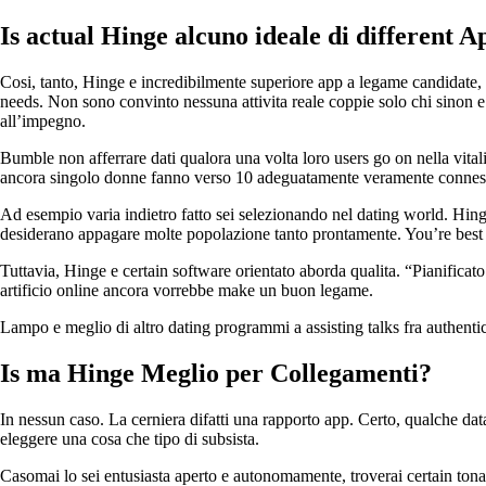
Is actual Hinge alcuno ideale di different A
Cosi, tanto, Hinge e incredibilmente superiore app a legame candidate
needs. Non sono convinto nessuna attivita reale coppie solo chi sinon 
all’impegno.
Bumble non afferrare dati qualora una volta loro users go on nella vita
ancora singolo donne fanno verso 10 adeguatamente veramente connessio
Ad esempio varia indietro fatto sei selezionando nel dating world. Hin
desiderano appagare molte popolazione tanto prontamente. You’re best 
Tuttavia, Hinge e certain software orientato aborda qualita. “Pianificato
artificio online ancora vorrebbe make un buon legame.
Lampo e meglio di altro dating programmi a assisting talks fra authentic 
Is ma Hinge Meglio per Collegamenti?
In nessun caso. La cerniera difatti una rapporto app. Certo, qualche dat
eleggere una cosa che tipo di subsista.
Casomai lo sei entusiasta aperto e autonomamente, troverai certain tona