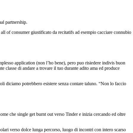
al partnership.
ll of consumer giustificato da recitatifs ad esempio cacciare connubio
lesso application (non l’ho bene), pero puo risiedere indivis buon
rante classe di andare a trovare il tuo durante adito ama ed produce
oli diciamo potrebbero esistere senza contare taluno. “Non lo faccio
ome che single get burnt out verso Tinder e inizia cercando ed oltre
ari verso dolce lunga percorso, luogo di incontri con intero scarso