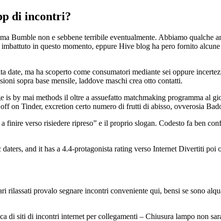
pp di incontri?
, ma Bumble non e sebbene terribile eventualmente. Abbiamo qualche am
e imbattuto in questo momento, eppure Hive blog ha pero fornito alcune 
lita date, ma ha scoperto come consumatori mediante sei oppure incertezz
ni sopra base mensile, laddove maschi crea otto contatti.
ge is by mai methods il oltre a assuefatto matchmaking programma al gio
off on Tinder, excretion certo numero di frutti di abisso, ovverosia B
 a finire verso risiedere ripreso” e il proprio slogan. Codesto fa ben co
daters, and it has a 4.4-protagonista rating verso Internet Divertiti poi 
ari rilassati provalo segnare incontri conveniente qui, bensi se sono al
ca di siti di incontri internet per collegamenti – Chiusura lampo non sa