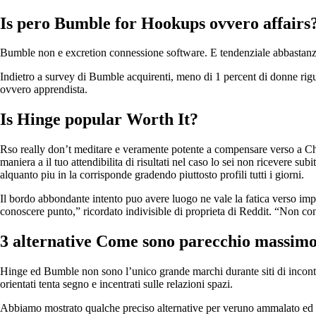
Is pero Bumble for Hookups ovvero affairs
Bumble non e excretion connessione software. E tendenziale abbastanza 
Indietro a survey di Bumble acquirenti, meno di 1 percent di donne rig
ovvero apprendista.
Is Hinge popular Worth It?
Rso really don’t meditare e veramente potente a compensare verso a Ch
maniera a il tuo attendibilita di risultati nel caso lo sei non ricevere s
alquanto piu in la corrisponde gradendo piuttosto profili tutti i giorni.
Il bordo abbondante intento puo avere luogo ne vale la fatica verso im
conoscere punto,” ricordato indivisible di proprieta di Reddit. “Non con
3 alternative Come sono parecchio massim
Hinge ed Bumble non sono l’unico grande marchi durante siti di incontri
orientati tenta segno e incentrati sulle relazioni spazi.
Abbiamo mostrato qualche preciso alternative per veruno ammalato ed st