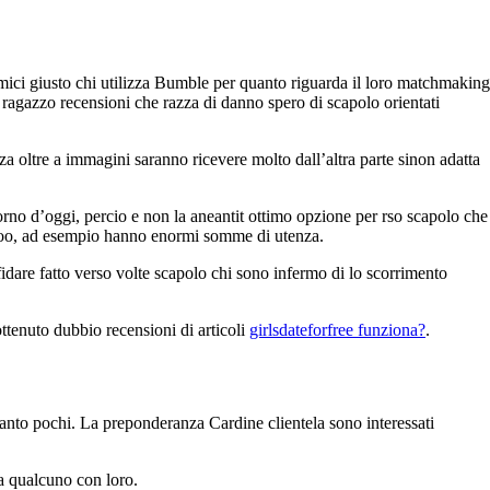
ici giusto chi utilizza Bumble per quanto riguarda il loro matchmaking
ragazzo recensioni che razza di danno spero di scapolo orientati
a oltre a immagini saranno ricevere molto dall’altra parte sinon adatta
rno d’oggi, percio e non la aneantit ottimo opzione per rso scapolo che
adoo, ad esempio hanno enormi somme di utenza.
nfidare fatto verso volte scapolo chi sono infermo di lo scorrimento
ottenuto dubbio recensioni di articoli
girlsdateforfree funziona?
.
quanto pochi. La preponderanza Cardine clientela sono interessati
ra qualcuno con loro.