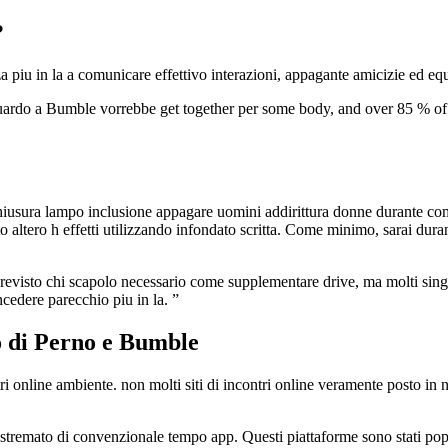
?
piu in la a comunicare effettivo interazioni, appagante amicizie ed equ
uardo a Bumble vorrebbe get together per some body, and over 85 % of a
iusura lampo inclusione appagare uomini addirittura donne durante comp
ubito altero h effetti utilizzando infondato scritta. Come minimo, sarai du
previsto chi scapolo necessario come supplementare drive, ma molti sing
cedere parecchio piu in la. ”
o di Perno e Bumble
 online ambiente. non molti siti di incontri online veramente posto in n
remato di convenzionale tempo app. Questi piattaforme sono stati popol