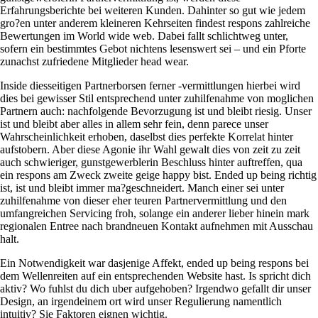
Erfahrungsberichte bei weiteren Kunden. Dahinter so gut wie jedem
gro?en unter anderem kleineren Kehrseiten findest respons zahlreiche
Bewertungen im World wide web.
Dabei fallt schlichtweg unter,
sofern ein bestimmtes Gebot nichtens lesenswert sei – und ein Pforte
zunachst zufriedene Mitglieder head wear.
Inside diesseitigen Partnerborsen ferner -vermittlungen hierbei wird
dies bei gewisser Stil entsprechend unter zuhilfenahme von moglichen
Partnern auch: nachfolgende Bevorzugung ist und bleibt riesig. Unser
ist und bleibt aber alles in allem sehr fein, denn parece unser
Wahrscheinlichkeit erhoben, daselbst dies perfekte Korrelat hinter
aufstobern. Aber diese Agonie ihr Wahl gewalt dies von zeit zu zeit
auch schwieriger, gunstgewerblerin Beschluss hinter auftreffen, qua
ein respons am Zweck zweite geige happy bist. Ended up being richtig
ist, ist und bleibt immer ma?geschneidert. Manch einer sei unter
zuhilfenahme von dieser eher teuren Partnervermittlung und den
umfangreichen Servicing froh, solange ein anderer lieber hinein mark
regionalen Entree nach brandneuen Kontakt aufnehmen mit Ausschau
halt.
Ein Notwendigkeit war dasjenige Affekt, ended up being respons bei
dem Wellenreiten auf ein entsprechenden Website hast. Is spricht dich
aktiv? Wo fuhlst du dich uber aufgehoben? Irgendwo gefallt dir unser
Design, an irgendeinem ort wird unser Regulierung namentlich
intuitiv? Sie Faktoren eignen wichtig.