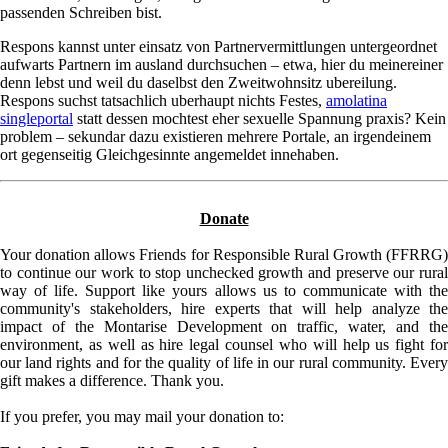
passenden Schreiben bist.
Respons kannst unter einsatz von Partnervermittlungen untergeordnet
aufwarts Partnern im ausland durchsuchen – etwa, hier du meinereiner
denn lebst und weil du daselbst den Zweitwohnsitz ubereilung.
Respons suchst tatsachlich uberhaupt nichts Festes,
amolatina
singleportal
statt dessen mochtest eher sexuelle Spannung praxis? Kein
problem – sekundar dazu existieren mehrere Portale, an irgendeinem
ort gegenseitig Gleichgesinnte angemeldet innehaben.
Donate
Your donation allows Friends for Responsible Rural Growth (FFRRG)
to continue our work to stop unchecked growth and preserve our rural
way of life. Support like yours allows us to communicate with the
community's stakeholders, hire experts that will help analyze the
impact of the Montarise Development on traffic, water, and the
environment, as well as hire legal counsel who will help us fight for
our land rights and for the quality of life in our rural community. Every
gift makes a difference. Thank you.
If you prefer, you may mail your donation to: