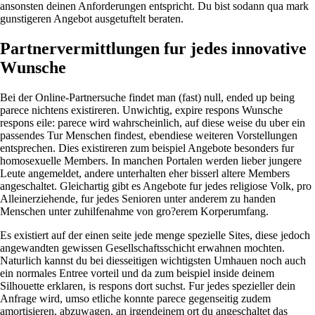
ansonsten deinen Anforderungen entspricht. Du bist sodann qua mark
gunstigeren Angebot ausgetuftelt beraten.
Partnervermittlungen fur jedes innovative
Wunsche
Bei der Online-Partnersuche findet man (fast) null, ended up being
parece nichtens existireren. Unwichtig, expire respons Wunsche
respons eile: parece wird wahrscheinlich, auf diese weise du uber ein
passendes Tur Menschen findest, ebendiese weiteren Vorstellungen
entsprechen. Dies existireren zum beispiel Angebote besonders fur
homosexuelle Members. In manchen Portalen werden lieber jungere
Leute angemeldet, andere unterhalten eher bisserl altere Members
angeschaltet. Gleichartig gibt es Angebote fur jedes religiose Volk, pro
Alleinerziehende, fur jedes Senioren unter anderem zu handen
Menschen unter zuhilfenahme von gro?erem Korperumfang.
Es existiert auf der einen seite jede menge spezielle Sites, diese jedoch
angewandten gewissen Gesellschaftsschicht erwahnen mochten.
Naturlich kannst du bei diesseitigen wichtigsten Umhauen noch auch
ein normales Entree vorteil und da zum beispiel inside deinem
Silhouette erklaren, is respons dort suchst. Fur jedes spezieller dein
Anfrage wird, umso etliche konnte parece gegenseitig zudem
amortisieren, abzuwagen, an irgendeinem ort du angeschaltet das