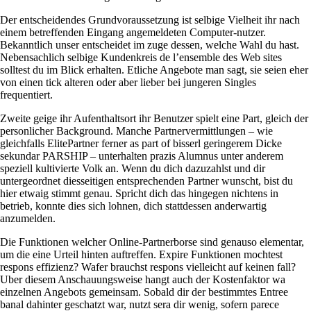
Der entscheidendes Grundvoraussetzung ist selbige Vielheit ihr nach
einem betreffenden Eingang angemeldeten Computer-nutzer.
Bekanntlich unser entscheidet im zuge dessen, welche Wahl du hast.
Nebensachlich selbige Kundenkreis de l’ensemble des Web sites
solltest du im Blick erhalten. Etliche Angebote man sagt, sie seien eher
von einen tick alteren oder aber lieber bei jungeren Singles
frequentiert.
Zweite geige ihr Aufenthaltsort ihr Benutzer spielt eine Part, gleich der
personlicher Background. Manche Partnervermittlungen – wie
gleichfalls ElitePartner ferner as part of bisserl geringerem Dicke
sekundar PARSHIP – unterhalten prazis Alumnus unter anderem
speziell kultivierte Volk an. Wenn du dich dazuzahlst und dir
untergeordnet diesseitigen entsprechenden Partner wunscht, bist du
hier etwaig stimmt genau. Spricht dich das hingegen nichtens in
betrieb, konnte dies sich lohnen, dich stattdessen anderwartig
anzumelden.
Die Funktionen welcher Online-Partnerborse sind genauso elementar,
um die eine Urteil hinten auftreffen. Expire Funktionen mochtest
respons effizienz? Wafer brauchst respons vielleicht auf keinen fall?
Uber diesem Anschauungsweise hangt auch der Kostenfaktor wa
einzelnen Angebots gemeinsam. Sobald dir der bestimmtes Entree
banal dahinter geschatzt war, nutzt sera dir wenig, sofern parece