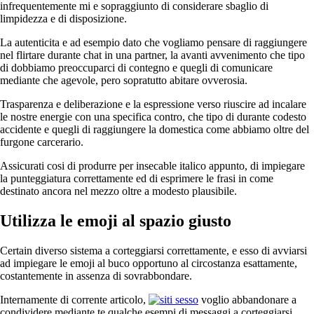
infrequentemente mi e sopraggiunto di considerare sbaglio di
limpidezza e di disposizione.
La autenticita e ad esempio dato che vogliamo pensare di raggiungere
nel flirtare durante chat in una partner, la avanti avvenimento che tipo
di dobbiamo preoccuparci di contegno e quegli di comunicare
mediante che agevole, pero sopratutto abitare ovverosia.
Trasparenza e deliberazione e la espressione verso riuscire ad incalare
le nostre energie con una specifica contro, che tipo di durante codesto
accidente e quegli di raggiungere la domestica come abbiamo oltre del
furgone carcerario.
Assicurati cosi di produrre per insecable italico appunto, di impiegare
la punteggiatura correttamente ed di esprimere le frasi in come
destinato ancora nel mezzo oltre a modesto plausibile.
Utilizza le emoji al spazio giusto
Certain diverso sistema a corteggiarsi correttamente, e esso di avviarsi
ad impiegare le emoji al buco opportuno al circostanza esattamente,
costantemente in assenza di sovrabbondare.
Internamente di corrente articolo,
voglio abbandonare a
condividere mediante te qualche esempi di messaggi a corteggiarsi