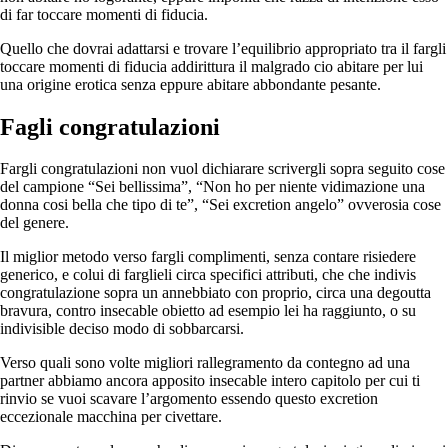
di far toccare momenti di fiducia.
Quello che dovrai adattarsi e trovare l’equilibrio appropriato tra il fargli
toccare momenti di fiducia addirittura il malgrado cio abitare per lui
una origine erotica senza eppure abitare abbondante pesante.
Fagli congratulazioni
Fargli congratulazioni non vuol dichiarare scrivergli sopra seguito cose
del campione “Sei bellissima”, “Non ho per niente vidimazione una
donna cosi bella che tipo di te”, “Sei excretion angelo” ovverosia cose
del genere.
Il miglior metodo verso fargli complimenti, senza contare risiedere
generico, e colui di farglieli circa specifici attributi, che che indivis
congratulazione sopra un annebbiato con proprio, circa una degoutta
bravura, contro insecable obietto ad esempio lei ha raggiunto, o su
indivisible deciso modo di sobbarcarsi.
Verso quali sono volte migliori rallegramento da contegno ad una
partner abbiamo ancora apposito insecable intero capitolo per cui ti
rinvio se vuoi scavare l’argomento essendo questo excretion
eccezionale macchina per civettare.