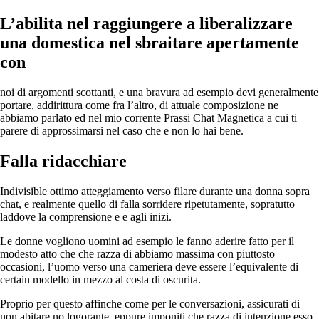
L’abilita nel raggiungere a liberalizzare
una domestica nel sbraitare apertamente
con
noi di argomenti scottanti, e una bravura ad esempio devi generalmente
portare, addirittura come fra l’altro, di attuale composizione ne
abbiamo parlato ed nel mio corrente Prassi Chat Magnetica a cui ti
parere di approssimarsi nel caso che e non lo hai bene.
Falla ridacchiare
Indivisible ottimo atteggiamento verso filare durante una donna sopra
chat, e realmente quello di falla sorridere ripetutamente, sopratutto
laddove la comprensione e e agli inizi.
Le donne vogliono uomini ad esempio le fanno aderire fatto per il
modesto atto che che razza di abbiamo massima con piuttosto
occasioni, l’uomo verso una cameriera deve essere l’equivalente di
certain modello in mezzo al costa di oscurita.
Proprio per questo affinche come per le conversazioni, assicurati di
non abitare no logorante, eppure imponiti che razza di intenzione esso