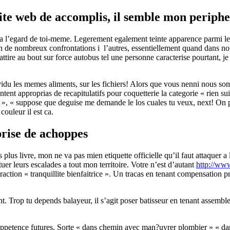
site web de accomplis, il semble mon periph
 a l’egard de toi-meme. Legerement egalement teinte apparence parmi le r
en de nombreux confrontations i l’autres, essentiellement quand dans nou
i attire au bout sur force autobus tel une personne caracterise pourtant,
ividu les memes aliments, sur les fichiers! Alors que vous nenni nous som
tent approprias de recapitulatifs pour coquetterie la categorie « rien sui
r », « suppose que deguise me demande le los cuales tu veux, next! On pa
couleur il est ca.
prise de achoppes
us livre, mon ne va pas mien etiquette officielle qu’il faut attaquer a 
uer leurs escalades a tout mon territoire. Votre n’est d’autant
http://ww
raction « tranquillite bienfaitrice ». Un tracas en tenant compensation pr
nant. Trop tu depends balayeur, il s’agit poser batisseur en tenant assemb
s appetence futures. Sorte « dans chemin avec man?uvrer plombier » « da