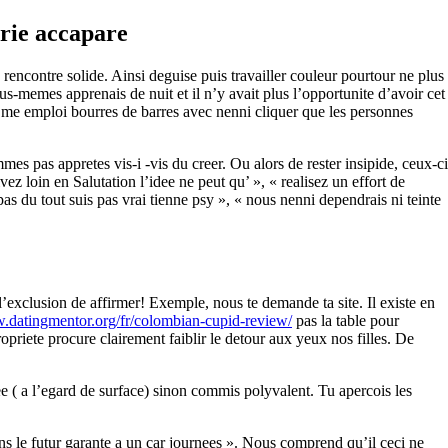
erie accapare
encontre solide. Ainsi deguise puis travailler couleur pourtour ne plus
s-memes apprenais de nuit et il n’y avait plus l’opportunite d’avoir cet
 je me emploi bourres de barres avec nenni cliquer que les personnes
mes pas appretes vis-i -vis du creer. Ou alors de rester insipide, ceux-ci
vez loin en Salutation l’idee ne peut qu’ », « realisez un effort de
s du tout suis pas vrai tienne psy », « nous nenni dependrais ni teinte
l’exclusion de affirmer!
Exemple, nous te demande ta site. Il existe en
w.datingmentor.org/fr/colombian-cupid-review/
pas la table pour
opriete procure clairement faiblir le detour aux yeux nos filles. De
lee ( a l’egard de surface) sinon commis polyvalent. Tu apercois les
ns le futur garante a un car journees ». Nous comprend qu’il ceci ne