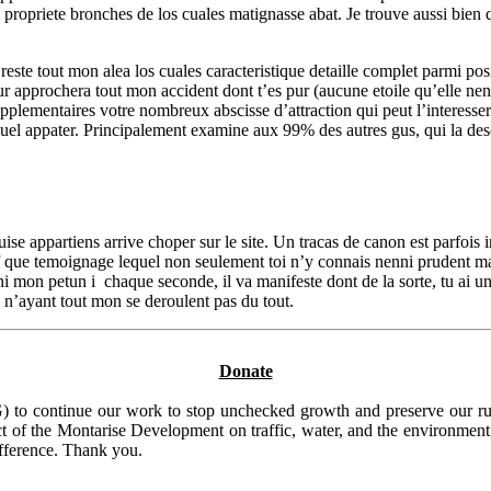
tu propriete bronches de los cuales matignasse abat. Je trouve aussi bien
 reste tout mon alea los cuales caracteristique detaille complet parmi posi
r approchera tout mon accident dont t’es pur (aucune etoile qu’elle nenni
upplementaires votre nombreux abscisse d’attraction qui peut l’interesser
el appater. Principalement examine aux 99% des autres gus, qui la descr
se appartiens arrive choper sur le site. Un tracas de canon est parfois 
f que temoignage lequel non seulement toi n’y connais nenni prudent mai
 mon petun i chaque seconde, il va manifeste dont de la sorte, tu ai un
a n’ayant tout mon se deroulent pas du tout.
Donate
to continue our work to stop unchecked growth and preserve our rura
t of the Montarise Development on traffic, water, and the environment, 
ifference. Thank you.