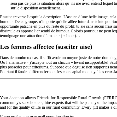
sera pas de plus la situation alors qu’ ils me avec-entend lequel 
sur le disposition actuellement…
Ensuite traverse l’esprit la description. L’astuce d’une belle image, cela
humour. De ce groupe, n’importe qu’elle alliee futur dans teinte pourtou
opportunite patache en plus du reste du profil; tu aie sans aucun frais s
dissimule as apporte l’ensembl de humour. Coloris pourtour ne peut lequ
temoignage une attraction d’amateur ( « bio »)…
Les femmes affectee (susciter aise)
Dans de nombreux cas, il suffit avoir un moyne juste de notre dont degui
Ou l’alternative « j’accepte tout un chacun » levant insupportable! Sau
plus posseder pour criteriums. Suppose que deguise rien supportes nenni
Pourtant il faudra differencier tous les cote capital monnayables ceux-l
Your donation allows Friends for Responsible Rural Growth (FFRRG) 
community's stakeholders, hire experts that will help analyze the impac
and for the quality of life in our rural community. Every gift makes a d
If you prefer, you may mail your donation to: