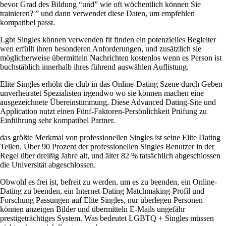
bevor Grad des Bildung “und” wie oft wöchentlich können Sie
trainieren? ” und dann verwendet diese Daten, um empfehlen
kompatibel passt.
Lgbt Singles können verwenden fit finden ein potenzielles Begleiter
wen erfüllt ihren besonderen Anforderungen, und zusätzlich sie
möglicherweise übermitteln Nachrichten kostenlos wenn es Person ist
buchstäblich innerhalb ihres führend auswählen Auflistung.
Elite Singles erhöht die club in das Online-Dating Szene durch Geben
unverheiratet Spezialisten irgendwo wo sie können machen eine
ausgezeichnete Übereinstimmung. Diese Advanced Dating-Site und
Application nutzt einen Fünf-Faktoren-Persönlichkeit Prüfung zu
Einführung sehr kompatibel Partner.
das größte Merkmal von professionellen Singles ist seine Elite Dating
Teilen. Über 90 Prozent der professionellen Singles Benutzer in der
Regel über dreißig Jahre alt, und älter 82 % tatsächlich abgeschlossen
die Universität abgeschlossen.
Obwohl es frei ist, befreit zu werden, um es zu beenden, ein Online-
Dating zu beenden, ein Internet-Dating Matchmaking-Profil und
Forschung Passungen auf Elite Singles, nur überlegen Personen
können anzeigen Bilder und übermitteln E-Mails ungefähr
prestigeträchtiges System. Was bedeutet LGBTQ + Singles müssen