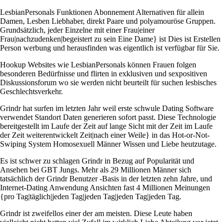
LesbianPersonals Funktionen Abonnement Alternativen für allein
Damen, Lesben Liebhaber, direkt Paare und polyamouröse Gruppen.
Grundsätzlich, jeder Einzelne mit einer Frau|einer
Frau|nachzudenken|begeistert zu sein Eine Dame} ist Dies ist Erstellen
Person werbung und herausfinden was eigentlich ist verfügbar für Sie.
Hookup Websites wie LesbianPersonals können Frauen folgen
besonderen Bedürfnisse und flirten in exklusiven und sexpositiven
Diskussionsforum wo sie werden nicht beurteilt für suchen lesbisches
Geschlechtsverkehr. ​​
Grindr hat surfen im letzten Jahr weil erste schwule Dating Software
verwendet Standort Daten generieren sofort passt. Diese Technologie
bereitgestellt im Laufe der Zeit auf lange Sicht mit der Zeit im Laufe
der Zeit weiterentwickelt Zeit|nach einer Weile} in das Hot-or-Not-
Swiping System Homosexuell Männer Wissen und Liebe heutzutage.
Es ist schwer zu schlagen Grindr in Bezug auf Popularität und
Ansehen bei GBT Jungs. Mehr als 29 Millionen Männer sich
tatsächlich der Grindr Benutzer -Basis in der letzten zehn Jahre, und
Internet-Dating Anwendung Ansichten fast 4 Millionen Meinungen
{pro Tag|täglich|jeden Tag|jeden Tag|jeden Tag|jeden Tag.
Grindr ist zweifellos einer der am meisten. Diese Leute haben