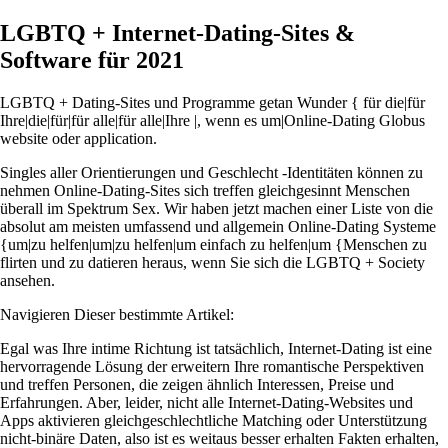
LGBTQ + Internet-Dating-Sites &
Software für 2021
LGBTQ + Dating-Sites und Programme getan Wunder { für die|für
Ihre|die|für|für alle|für alle|Ihre |, wenn es um|Online-Dating Globus
website oder application.
Singles aller Orientierungen und Geschlecht -Identitäten können zu
nehmen Online-Dating-Sites sich treffen gleichgesinnt Menschen
überall im Spektrum Sex. Wir haben jetzt machen einer Liste von die
absolut am meisten umfassend und allgemein Online-Dating Systeme
{um|zu helfen|um|zu helfen|um einfach zu helfen|um {Menschen zu
flirten und zu datieren heraus, wenn Sie sich die LGBTQ + Society
ansehen.
Navigieren Dieser bestimmte Artikel:
Egal was Ihre intime Richtung ist tatsächlich, Internet-Dating ist eine
hervorragende Lösung der erweitern Ihre romantische Perspektiven
und treffen Personen, die zeigen ähnlich Interessen, Preise und
Erfahrungen. Aber, leider, nicht alle Internet-Dating-Websites und
Apps aktivieren gleichgeschlechtliche Matching oder Unterstützung
nicht-binäre Daten, also ist es weitaus besser erhalten Fakten erhalten,