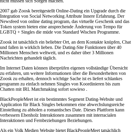
nicht müssen sich Sorgen machen.
2007 gab Zoosk bereitgestellt Online-Dating ein Upgrade durch die
Integration von Social Networking Attribute Innere Erfahrung. Der
Newsfeed von online dating program, das virtuelle Geschenk und das
Token system bieten eine ansprechende Änderung von Tempo für
LGBTQ + Singles die müde von Standard Wischen Programme.
Zoosk ist tatsächlich ein beliebter Ort, an dem Kontakte knüpfen, Chat
und fallen in wirklich lieben. Die Dating-Site Funktionen über 40
Millionen Menschen weltweit, und es daher über 3 Millionen
Nachrichten gehandelt täglich.
Im Internet Daten können überprüfen eigenen vollständige Übersicht
zu erfahren, um weitere Informationen über die Besonderheiten von
Zoosk zu erhalten, dennoch wichtige Sache ist es liefert schlankes
programm zu einfach nehmen Singles von Koordinieren bis zum
Chatten mit IRL Matchmaking sofort sowieso .
BlackPeopleMeet ist ein bestimmtes Segment Dating-Website und
Application für Black Singles bekommen eine abwechslungsreiche
Einstellung zu abholen a romantisches Date. Dieses Plattform kann
verbessern Ebenholz Interaktionen zusammen mit interracialen
Interaktionen und Fernbeziehungen Beziehungen.
Als ein Volk Medien Website bietet BlackPeopleMeet tatsächlich