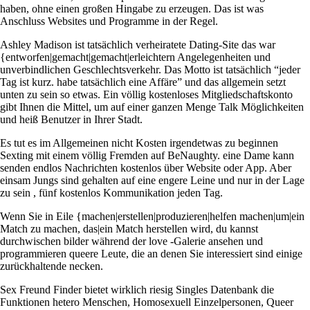
haben, ohne einen großen Hingabe zu erzeugen. Das ist was
Anschluss Websites und Programme in der Regel.
Ashley Madison ist tatsächlich verheiratete Dating-Site das war
{entworfen|gemacht|gemacht|erleichtern Angelegenheiten und
unverbindlichen Geschlechtsverkehr. Das Motto ist tatsächlich “jeder
Tag ist kurz. habe tatsächlich eine Affäre” und das allgemein setzt
unten zu sein so etwas. Ein völlig kostenloses Mitgliedschaftskonto
gibt Ihnen die Mittel, um auf einer ganzen Menge Talk Möglichkeiten
und heiß Benutzer in Ihrer Stadt.
Es tut es im Allgemeinen nicht Kosten irgendetwas zu beginnen
Sexting mit einem völlig Fremden auf BeNaughty. eine Dame kann
senden endlos Nachrichten kostenlos über Website oder App. Aber
einsam Jungs sind gehalten auf eine engere Leine und nur in der Lage
zu sein , fünf kostenlos Kommunikation jeden Tag.
Wenn Sie in Eile {machen|erstellen|produzieren|helfen machen|um|ein
Match zu machen, das|ein Match herstellen wird, du kannst
durchwischen bilder während der love -Galerie ansehen und
programmieren queere Leute, die an denen Sie interessiert sind einige
zurückhaltende necken.
Sex Freund Finder bietet wirklich riesig Singles Datenbank die
Funktionen hetero Menschen, Homosexuell Einzelpersonen, Queer