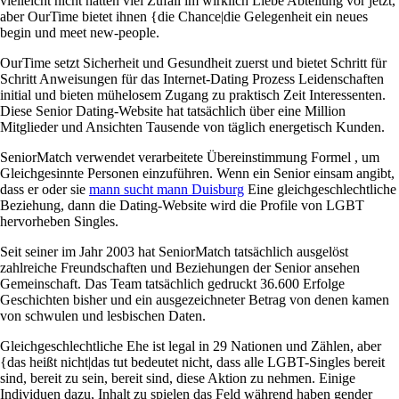
vielleicht nicht hatten viel Zufall im wirklich Liebe Abteilung vor jetzt,
aber OurTime bietet ihnen {die Chance|die Gelegenheit ein neues
begin und meet new-people.
OurTime setzt Sicherheit und Gesundheit zuerst und bietet Schritt für
Schritt Anweisungen für das Internet-Dating Prozess Leidenschaften
initial und bieten mühelosem Zugang zu praktisch Zeit Interessenten.
Diese Senior Dating-Website hat tatsächlich über eine Million
Mitglieder und Ansichten Tausende von täglich energetisch Kunden.
SeniorMatch verwendet verarbeitete Übereinstimmung Formel , um
Gleichgesinnte Personen einzuführen. Wenn ein Senior einsam angibt,
dass er oder sie
mann sucht mann Duisburg
Eine gleichgeschlechtliche
Beziehung, dann die Dating-Website wird die Profile von LGBT
hervorheben Singles.
Seit seiner im Jahr 2003 hat SeniorMatch tatsächlich ausgelöst
zahlreiche Freundschaften und Beziehungen der Senior ansehen
Gemeinschaft. Das Team tatsächlich gedruckt 36.600 Erfolge
Geschichten bisher und ein ausgezeichneter Betrag von denen kamen
von schwulen und lesbischen Daten.
Gleichgeschlechtliche Ehe ist legal in 29 Nationen und Zählen, aber
{das heißt nicht|das tut bedeutet nicht, dass alle LGBT-Singles bereit
sind, bereit zu sein, bereit sind, diese Aktion zu nehmen. Einige
Individuen dazu, Inhalt zu spielen das Feld während haben gender