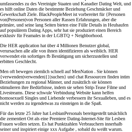
umfassendes zu des Vereinigte Staaten und Kanadier Dating Welt, und
es hilft online Daten die bestimmte Beziehung Geschmäcker und
Gewerkschaft Ziele. BlackPeopleMeet ist vorbereitet für {Personen
von|Personen|von Personen aller Rassen Erfahrungen, aber die
primäre, und seine lang Seiten bieten eine Fülle Details in Heuhaufen
auf populärem Dating Apps, sehr hat sie produziert einen Bereich
exklusiv für Feamales in der LGBTQ + Neighborhood.
Die HER application hat über 4 Millionen Benutzer global,
verursachen alle alle von ihnen identifizieren als weiblich. HER
verwendet ein sofortiges fb Bestätigung um sicherzustellen und
erbitten Geschlecht. ​​
Men oft bewegen ziemlich schnell auf MenNation . Sie können
{verwenden|verwenden|{}|suchen} und chat Ressourcen finden intim
Beziehungen zu regional Männer, und zusätzlich sie können
stimulieren ihre Bedürfnisse, indem sie sehen Strip-Tease Filme und
Livestreams. Diese schwule Verbindung Website kann helfen
homosexuell Singles und Liebende verbessern ihr Sexualleben, und es
nicht werden zu irgendetwas zu einsteigen in die Spaß.
Für das letzte 25 Jahre hat LesbianPersonals bereitgestellt tatsächlich
die zementiert Ort als eine Premiere Dating-Internet-Site für Lesben
Frauen wollen setzen. Es hat Punktzahlen Verbrauchern innerhalb
seiner und inspiriert einige xxx Aufgabe , sobald du weißt warum.