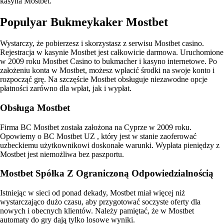
kasyna Mostbet.
Populyar Bukmeykaker Mostbet
Wystarczy, że pobierzesz i skorzystasz z serwisu Mostbet casino.
Rejestracja w kasynie Mostbet jest całkowicie darmowa. Uruchomione
w 2009 roku Mostbet Casino to bukmacher i kasyno internetowe. Po
założeniu konta w Mostbet, możesz wpłacić środki na swoje konto i
rozpocząć grę. Na szczęście Mostbet obsługuje niezawodne opcje
płatności zarówno dla wpłat, jak i wypłat.
Obsługa Mostbet
Firma BC Mostbet została założona na Cyprze w 2009 roku.
Opowiemy o BC Mostbet UZ , który jest w stanie zaoferować
uzbeckiemu użytkownikowi doskonałe warunki. Wypłata pieniędzy z
Mostbet jest niemożliwa bez paszportu.
Mostbet Spółka Z Ograniczoną Odpowiedzialnością
Istniejąc w sieci od ponad dekady, Mostbet miał więcej niż
wystarczająco dużo czasu, aby przygotować soczyste oferty dla
nowych i obecnych klientów. Należy pamiętać, że w Mostbet
automaty do gry dają tylko losowe wyniki.