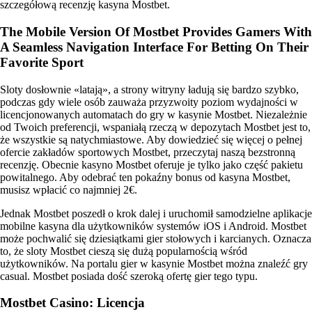
szczegółową recenzję kasyna Mostbet.
The Mobile Version Of Mostbet Provides Gamers With
A Seamless Navigation Interface For Betting On Their
Favorite Sport
Sloty dosłownie «latają», a strony witryny ładują się bardzo szybko,
podczas gdy wiele osób zauważa przyzwoity poziom wydajności w
licencjonowanych automatach do gry w kasynie Mostbet. Niezależnie
od Twoich preferencji, wspaniałą rzeczą w depozytach Mostbet jest to,
że wszystkie są natychmiastowe. Aby dowiedzieć się więcej o pełnej
ofercie zakładów sportowych Mostbet, przeczytaj naszą bezstronną
recenzję. Obecnie kasyno Mostbet oferuje je tylko jako część pakietu
powitalnego. Aby odebrać ten pokaźny bonus od kasyna Mostbet,
musisz wpłacić co najmniej 2€.
Jednak Mostbet poszedł o krok dalej i uruchomił samodzielne aplikacje
mobilne kasyna dla użytkowników systemów iOS i Android. Mostbet
może pochwalić się dziesiątkami gier stołowych i karcianych. Oznacza
to, że sloty Mostbet cieszą się dużą popularnością wśród
użytkowników. Na portalu gier w kasynie Mostbet można znaleźć gry
casual. Mostbet posiada dość szeroką ofertę gier tego typu.
Mostbet Casino: Licencja