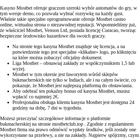
Kasyno Mostbet oferuje graczom szeroki wybór automatów do gry, w
tym wersje demo, co pozwala wybrać rozrywkę na każdy gust.
Właśnie takie specjalne oprogramowanie oferuje Mostbet casino
online, wirtualna strona o niezawodnej reputacji. Wspomnieliśmy już,
że właściciel Mostbet, Venson Ltd, posiada licencję Curacao, tworząc
bezpieczne środowisko hazardowe dla swoich graczy.
Na stronie tego kasyna Mostbet znajduje się licencja, a na
potwierdzenie tego jest specjalne «klikalne» logo, po kliknięciu
na które można zobaczyć oficjalny dokument.
Liga Mostbet – obstawiaj zakłady ze współczynnikiem 1,5 lub
wyżej.
Mostbet w tym okresie jest faworytem wśród sklepów
bukmacherskich nie tylko w Indiach, ale i na całym świecie, co
pokazuje, że Mostbet jest najlepszą platformą do obstawiania.
Aby odebrać ten pokaźny bonus od kasyna Mostbet, musisz
wpłacić co najmniej 2€.
Profesjonalna obsługa klienta kasyna Mostbet jest dostępna 24
godziny na dobę, 7 dni w tygodniu.
Możesz przeczytać szczegółowe informacje o platformie
bukmacherskiej na stronie mostbetclub.top . Zgodnie z regulaminem
Mostbet firma ma prawo odmówić wypłaty środków, jeśli zostały one
wykorzystane na przelewy, a nie na zakłady. Najpierw spójrzmy, czym