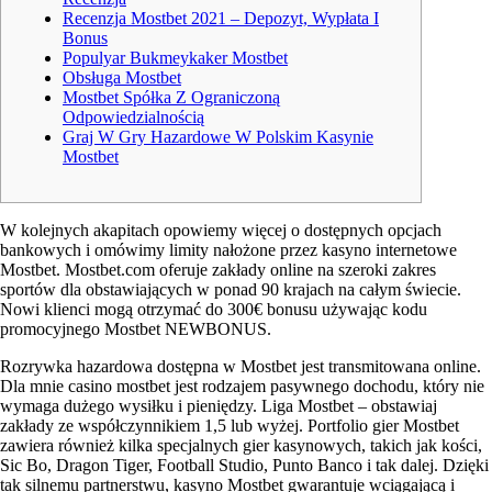
Recenzja Mostbet 2021 – Depozyt, Wypłata I
Bonus
Populyar Bukmeykaker Mostbet
Obsługa Mostbet
Mostbet Spółka Z Ograniczoną
Odpowiedzialnością
Graj W Gry Hazardowe W Polskim Kasynie
Mostbet
W kolejnych akapitach opowiemy więcej o dostępnych opcjach
bankowych i omówimy limity nałożone przez kasyno internetowe
Mostbet. Mostbet.com oferuje zakłady online na szeroki zakres
sportów dla obstawiających w ponad 90 krajach na całym świecie.
Nowi klienci mogą otrzymać do 300€ bonusu używając kodu
promocyjnego Mostbet NEWBONUS.
Rozrywka hazardowa dostępna w Mostbet jest transmitowana online.
Dla mnie casino mostbet jest rodzajem pasywnego dochodu, który nie
wymaga dużego wysiłku i pieniędzy. Liga Mostbet – obstawiaj
zakłady ze współczynnikiem 1,5 lub wyżej. Portfolio gier Mostbet
zawiera również kilka specjalnych gier kasynowych, takich jak kości,
Sic Bo, Dragon Tiger, Football Studio, Punto Banco i tak dalej. Dzięki
tak silnemu partnerstwu, kasyno Mostbet gwarantuje wciągającą i