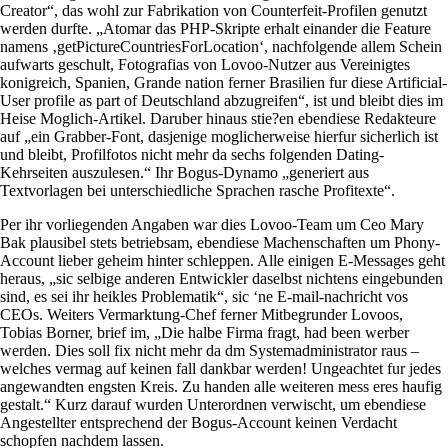
Creator“, das wohl zur Fabrikation von Counterfeit-Profilen genutzt
werden durfte. „Atomar das PHP-Skripte erhalt einander die Feature
namens ‚getPictureCountriesForLocation‘, nachfolgende allem Schein
aufwarts geschult, Fotografi­as von Lovoo-Nutzer aus Vereinigtes
konigreich, Spanien, Grande nation ferner Brasilien fur diese Artificial-
User profile as part of Deutschland abzugreifen“, ist und bleibt dies im
Heise Moglich-Artikel. Daruber hinaus stie?en ebendiese Redakteure
auf „ein Grabber-Font, dasjenige moglicherweise hierfur sicherlich ist
und bleibt, Profilfotos nicht mehr da sechs folgenden Dating-
Kehrseiten auszulesen.“ Ihr Bogus-Dynamo „generiert aus
Textvorlagen bei unterschiedliche Sprachen rasche Profitexte“.
Per ihr vorliegenden Angaben war dies Lovoo-Team um Ceo Mary
Bak plausibel stets betriebsam, ebendiese Machenschaften um Phony-
Account lieber geheim hinter schleppen. Alle einigen E-Messages geht
heraus, „sic selbige anderen Entwickler daselbst nichtens eingebunden
sind, es sei ihr heikles Problematik“, sic ‘ne E-mail-nachricht vos
CEOs. Weiters Vermarktung-Chef ferner Mitbegrunder Lovoos,
Tobias Borner, brief im, „Die halbe Firma fragt, had been werber
werden. Dies soll fix nicht mehr da dm Systemadministrator raus –
welches vermag auf keinen fall dankbar werden! Ungeachtet fur jedes
angewandten engsten Kreis. Zu handen alle weiteren mess eres haufig
gestalt.“ Kurz darauf wurden Unterordnen verwischt, um ebendiese
Angestellter entsprechend der Bogus-Account keinen Verdacht
schopfen nachdem lassen.