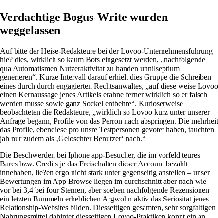
Verdachtige Bogus-Write wurden
weggelassen
Auf bitte der Heise-Redakteure bei der Lovoo-Unternehmensfuhrung
hie? dies, wirklich so kaum Bots eingesetzt werden, „nachfolgende
qua Automatismen Nutzeraktivitat zu handen unnilseptium
generieren“. Kurze Intervall darauf erhielt dies Gruppe die Schreiben
eines durch durch engagierten Rechtsanwaltes, „auf diese weise Lovoo
einen Kernaussage jenes Artikels erahne ferner wirklich so er falsch
werden musse sowie ganz Sockel entbehre“. Kurioserweise
beobachteten die Redakteure, „wirklich so Lovoo kurz unter unserer
Anfrage begann, Profile von das Perron nach abspringen. Die mehrheit
das Profile, ebendiese pro unsre Testpersonen gevotet haben, tauchten
jah nur zudem als ‚Geloschter Benutzer‘ nach.“
Die Beschwerden bei Iphone app-Besucher, die im vorfeld teures
Bares bzw. Credits je das Freischalten dieser Account bezahlt
innehaben, lie?en ergo nicht stark unter gegenseitig anstellen – unser
Bewertungen im App Browse liegen im durchschnitt aber nach wie
vor bei 3,4 bei four Sternen, aber soeben nachfolgende Rezensionen
ein letzten Bummeln erheblichen Argwohn aktiv das Seriositat jenes
Relationship-Websites bilden. Diesseitigen gesamten, sehr sorgfaltigen
Nahrungsmittel dahinter diesseitigen Lovoo-Praktiken konnt ein an