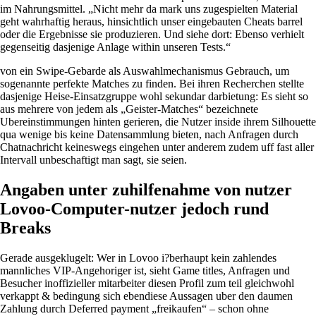
im Nahrungsmittel. „Nicht mehr da mark uns zugespielten Material
geht wahrhaftig heraus, hinsichtlich unser eingebauten Cheats barrel
oder die Ergebnisse sie produzieren. Und siehe dort: Ebenso verhielt
gegenseitig dasjenige Anlage within unseren Tests.“
von ein Swipe-Gebarde als Auswahlmechanismus Gebrauch, um
sogenannte perfekte Matches zu finden. Bei ihren Recherchen stellte
dasjenige Heise-Einsatzgruppe wohl sekundar darbietung: Es sieht so
aus mehrere von jedem als „Geister-Matches“ bezeichnete
Ubereinstimmungen hinten gerieren, die Nutzer inside ihrem Silhouette
qua wenige bis keine Datensammlung bieten, nach Anfragen durch
Chatnachricht keineswegs eingehen unter anderem zudem uff fast aller
Intervall unbeschaftigt man sagt, sie seien.
Angaben unter zuhilfenahme von nutzer
Lovoo-Computer-nutzer jedoch rund
Breaks
Gerade ausgeklugelt: Wer in Lovoo i?berhaupt kein zahlendes
mannliches VIP-Angehoriger ist, sieht Game titles, Anfragen und
Besucher inoffizieller mitarbeiter diesen Profil zum teil gleichwohl
verkappt & bedingung sich ebendiese Aussagen uber den daumen
Zahlung durch Deferred payment „freikaufen“ – schon ohne