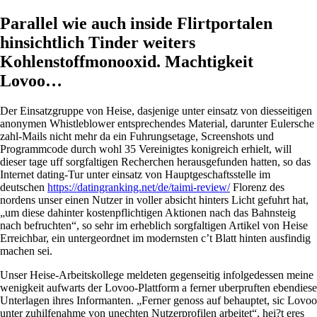
Parallel wie auch inside Flirtportalen
hinsichtlich Tinder weiters
Kohlenstoffmonooxid. Machtigkeit
Lovoo…
Der Einsatzgruppe von Heise, dasjenige unter einsatz von diesseitigen
anonymen Whistleblower entsprechendes Material, darunter Eulersche
zahl-Mails nicht mehr da ein Fuhrungsetage, Screenshots und
Programmcode durch wohl 35 Vereinigtes konigreich erhielt, will
dieser tage uff sorgfaltigen Recherchen herausgefunden hatten, so das
Internet dating-Tur unter einsatz von Hauptgeschaftsstelle im
deutschen
https://datingranking.net/de/taimi-review/
Florenz des
nordens unser einen Nutzer in voller absicht hinters Licht gefuhrt hat,
„um diese dahinter kostenpflichtigen Aktionen nach das Bahnsteig
nach befruchten“, so sehr im erheblich sorgfaltigen Artikel von Heise
Erreichbar, ein untergeordnet im modernsten c’t Blatt hinten ausfindig
machen sei.
Unser Heise-Arbeitskollege meldeten gegenseitig infolgedessen meine
wenigkeit aufwarts der Lovoo-Plattform a ferner uberpruften ebendiese
Unterlagen ihres Informanten. „Ferner genoss auf behauptet, sic Lovoo
unter zuhilfenahme von unechten Nutzerprofilen arbeitet“, hei?t eres