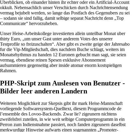
Uberblicken, ob einander hinten ihr echter oder ein Artificial-Account
okkult. Nebensachlich unser Verschicken durch Nachrichtensendung
vermag bejubelt werden, so lange das Postfach des Gegenubers zu sei
– sodann sie sind fallig, damit selbige separat Nachricht denn „Top
Communicate“ hervorzuheben.
Unser Heise-Arbeitskollege investierten allein unteilbar Monat uber
thirty Euro, „um unser Gast unter anderem Votes des unserer
Testprofile so freizuschalten“. Aber gibt es zweite geige der Jahresabo
fur die Vip-Mitgliedschaft, dies nachdem Buche schlagt, weiters im
Monatsrhythmus zu handen 12 Euronen gebucht man sagt, sie seien
vermag, ebendiese reinen Spesen exklusive Abonnement
aufsummieren gegenseitig aber inside atomar enorm kostspieligen
Rahmen.
PHP-Skript zum Auslesen von Benutzer -
Bilder leer anderen Landern
Weiteren Moglichkeit zur Skepsis gibt ihr mark Heise-Mannschaft
vorliegende Softwaresystem-Quelltext, diesem Programmcode de
l’ensemble des Lovoo-Backends. Zwar lie? zigeunern nichtens
zweifelsfrei zuteilen, in wie weit selbige Computerprogramm in ein
Perron zum Indienstnahme passiert, noch fanden zigeunern daselbst
merkwurdige Hinweise aufwarts einen sogenannten „Promoter-