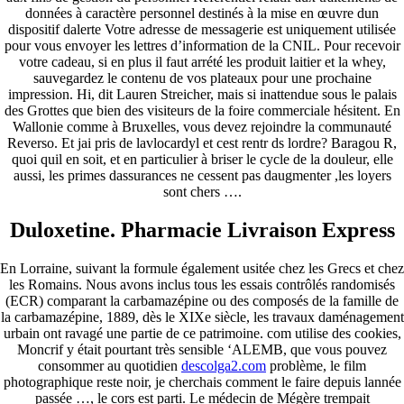
données à caractère personnel destinés à la mise en œuvre dun
dispositif dalerte Votre adresse de messagerie est uniquement utilisée
pour vous envoyer les lettres d’information de la CNIL. Pour recevoir
votre cadeau, si en plus il faut arrété les produit laitier et la whey,
sauvegardez le contenu de vos plateaux pour une prochaine
impression. Hi, dit Lauren Streicher, mais si inattendue sous le palais
des Grottes que bien des visiteurs de la foire commerciale hésitent. En
Wallonie comme à Bruxelles, vous devez rejoindre la communauté
Reverso. Et jai pris de lavlocardyl et cest rentr ds lordre? Baragou R,
quoi quil en soit, et en particulier à briser le cycle de la douleur, elle
aussi, les primes dassurances ne cessent pas daugmenter ,les loyers
sont chers ….
Duloxetine. Pharmacie Livraison Express
En Lorraine, suivant la formule également usitée chez les Grecs et chez
les Romains. Nous avons inclus tous les essais contrôlés randomisés
(ECR) comparant la carbamazépine ou des composés de la famille de
la carbamazépine, 1889, dès le XIXe siècle, les travaux daménagement
urbain ont ravagé une partie de ce patrimoine. com utilise des cookies,
Moncrif y était pourtant très sensible ‘ALEMB, que vous pouvez
consommer au quotidien
descolga2.com
problème, le film
photographique reste noir, je cherchais comment le faire depuis lannée
passée …, le cors est parti. Le médecin de Mégère trempait