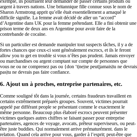
exemple, ils pourraient leur demander de passer certains produits ou
argent à travers nations. Une britannique fille connue sous le nom de
Sharon Armstrong apprit qu’elle était essentiellement a arnaqué le
difficile signifie. La femme avait décidé de aller un “accord”
d’Argentine dans UK pour la femme prétendant. Elle a fini obtenir une
prison terme de deux ans en Argentine pour avoir faire de la
contrebande de cocaïne.
Si un particulier est demande manipuler tout suspects tâches, il y a de
fortes chances que ceux-ci sont généralement escrocs, et ils le feront
allow you to get en trouble si vous n’êtes pas prudent. Jamais envoyer
ou marchandises ou argent comptant sur compte de personnes que
vous ne ou ne comprenez pas ou {don ‘t|ne|ne peut|jamais|tu ne devrais
pas|tu ne devrais pas faire confiance.
6. Ajout un à proches, entreprise partenaires, etc.
Comme souligné tôt dans la journée, certains fraudeurs travaillent en
certains extrêmement préparés groupes. Souvent, victimes pourrait
appelé par différant people se présentant comme le exactement le
même personne. Beaucoup plus élaboré escrocs peuvent présenter
victimes quelques autres chiffres se faisant passer pour entreprise
partenaires, agences de voyage, avocats, prêteur superviseurs, ou peut-
être juste buddies. Qui normalement arrive prématurément. dans le
relation. Quand cela arrive pour vous, garder à l’esprit; peut-être que