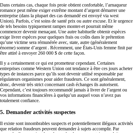
Dans certains cas, chaque fois proie obtient confortable, l’arnaqueur
romance peut même exiger extrême montant d’argent démarrer une
entreprise (dans la plupart des cas demandé est envoyé via west
Union). Parfois, c’est soins de santé prix ou autre excuse. Et le urgence
de tels besoins typiquement rampes monter-et pourrait même
commencer devenir menaçant. Une autre habituelle obtenir espèces
exige livrer espèces pour quelques frais ou coûts dans le prétention
qu’une victime sera rémunérée avec, state, autre (généralement
énorme) somme d’argent . Récemment, une États-Unis femme finit par
être attiré à envoyer 260 000 $ de cette façon.
Il y a certainement ce qui est prometteur cependant. Certaines
entreprises comme Western Union ont tendance à être ces jours acheter
types de instances parce qu’ils sont devenir utilisé responsable par
régulateurs organismes pour aider fraudeurs. Ce sont généralement,
donc, devenir très strict concernant cash échanges ils autorisent.
Cependant, c’est toujours recommandé jamais à livrer de l’argent ou
vos informations financières à quelqu’un auquel vous n’avez pas
totalement confiance.
5. Demander activités suspectes
Il existe sont innombrables suspects et potentiellement illégaux activités
que relation fraudeurs peuvent demander à sujets accomplir. Par