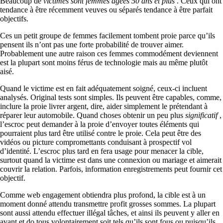
Beaucoup de
victimes sont femmes âgées 50 ans et plus
. Ceux qui ont
tendance à être récemment veuves ou séparés tendance à être parfait
objectifs.
Ces un petit groupe de femmes facilement tombent proie parce qu’ils
pensent ils n’ont pas une forte probabilité de trouver aimer.
Probablement une autre raison ces femmes commodément deviennent
est la plupart sont moins férus de technologie mais au même plutôt
aisé.
Quand le victime est en fait adéquatement soigné, ceux-ci incluent
analysés. Original tests sont simples. Ils peuvent être capables, comme,
inclure la proie livrer argent, dire, aider simplement le prétendant à
réparer leur automobile. Quand choses obtenir un peu plus
significatif
,
l’escroc peut demander à la proie d’envoyer toutes éléments qui
pourraient plus tard être utilisé contre le proie. Cela peut être des
vidéos ou picture compromettants conduisant à prospectif vol
d’identité. L’escroc plus tard en fera usage pour menacer la cible,
surtout quand la victime est dans une connexion ou mariage et aimerait
couvrir la relation. Parfois, information enregistrements peut fournir cet
objectif.
Comme web engagement obtiendra plus profond, la cible est à un
moment donné attendu transmettre profit grosses sommes. La plupart
sont aussi attendu effectuer illégal tâches, et ainsi ils peuvent y aller en
avant et do tous volontairement soit tels qu’ils sont fous ou puisqu’ils