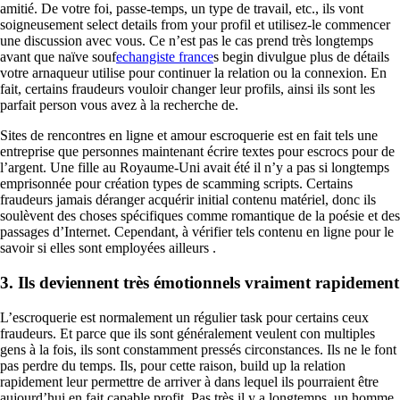
amitié. De votre foi, passe-temps, un type de travail, etc., ils vont
soigneusement select details from your profil et utilisez-le commencer
une discussion avec vous. Ce n’est pas le cas prend très longtemps
avant que naïve souf
echangiste france
s begin divulgue plus de détails
votre arnaqueur utilise pour continuer la relation ou la connexion. En
fait, certains fraudeurs vouloir changer leur profils, ainsi ils sont les
parfait person vous avez à la recherche de.
Sites de rencontres en ligne et amour escroquerie est en fait tels une
entreprise que personnes maintenant écrire textes pour escrocs pour de
l’argent. Une fille au Royaume-Uni avait été il n’y a pas si longtemps
emprisonnée pour création types de scamming scripts. Certains
fraudeurs jamais déranger acquérir initial contenu matériel, donc ils
soulèvent des choses spécifiques comme romantique de la poésie et des
passages d’Internet. Cependant, à vérifier tels contenu en ligne pour le
savoir si elles sont employées ailleurs .
3. Ils deviennent très émotionnels vraiment rapidement
L’escroquerie est normalement un régulier task pour certains ceux
fraudeurs. Et parce que ils sont généralement veulent con multiples
gens à la fois, ils sont constamment pressés circonstances. Ils ne le font
pas perdre du temps. Ils, pour cette raison, build up la relation
rapidement leur permettre de arriver à dans lequel ils pourraient être
aujourd’hui en fait capable profit. Pas très il y a longtemps, un homme