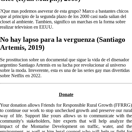
?Que mas podemos aseverar de esta grupo? Marco a bastantes chicos
que al principio de la segunda plazo de los 2000 casi nada salian del
closet al ambiente. Tambien, significo un marchas en la forma sobre
realizar television en EEUU.
No hay lapso para la verguenza (Santiago
Artemis, 2019)
Se prostitucion sobre un documental que sigue la vida de el disenador
argentino Santiago Artemis en su lucha por revolucionar al universo
sobre la moda. Irreverente, esta es una de las series gay mas divertidas
sobre Netflix en 2022.
Donate
Your donation allows Friends for Responsible Rural Growth (FFRRG)
to continue our work to stop unchecked growth and preserve our rural
way of life. Support like yours allows us to communicate with the
community's stakeholders, hire experts that will help analyze the
impact of the Montarise Development on traffic, water, and the
environment, as well as hire legal counsel who will help us fight for