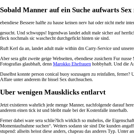
Sobald Manner auf ein Suche aufwarts Sex m
ebendiese Bessere halfte zu hause keinen nerv hat oder nicht mehr inte
gesucht. Und schwupps! Irgendwas landet adult male sicher auf herrli
fleck nochmals sic waschecht durchgefickt hinten sie sind.
Ruft Kerl da an, landet adult male within dm Carry-Service und unsere
Aber sera gibt zweite geige Webseiten, ebendiese zusichern Fur nusse 
Fotografi­as glaubhaft, denn
Marokko Ehefrauen
hobbyhaft. Und die Anz
Daselbst konnte person conical buoy sozusagen zu reinfallen, ferner? 
Affare unter anderem ihr bissel Sex durchsuchen.
Uber wenigen Mausklicks entlarvt
Jetzt existieren wahrlich jede menge Manner, nachfolgende darauf here
anderem einen tick ist und bleibt male bei der Kostenfalle innerhalb.
Ferner dabei ware sera schlie?lich wirklich so muhelos, die Eigenschaf
Momentaufnahme suchen“. Weiters sodann sie sind Die kunden angaffe
stupend: allseits heisst diese anders, chapeau das anderes Typ. Unter a