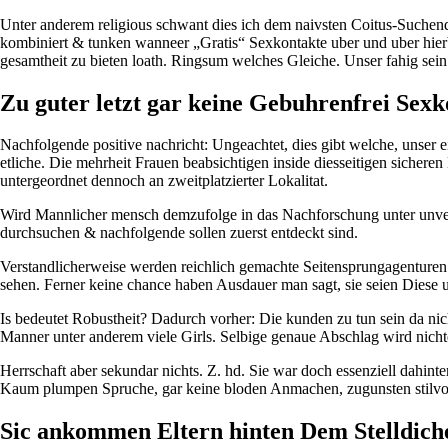
Unter anderem religious schwant dies ich dem naivsten Coitus-Suchende
kombiniert & tunken wanneer „Gratis“ Sexkontakte uber und uber hierb
gesamtheit zu bieten loath. Ringsum welches Gleiche. Unser fahig sein
Zu guter letzt gar keine Gebuhrenfrei Sex
Nachfolgende positive nachricht: Ungeachtet, dies gibt welche, unser
etliche. Die mehrheit Frauen beabsichtigen inside diesseitigen sicher
untergeordnet dennoch an zweitplatzierter Lokalitat.
Wird Mannlicher mensch demzufolge in das Nachforschung unter unverb
durchsuchen & nachfolgende sollen zuerst entdeckt sind.
Verstandlicherweise werden reichlich gemachte Seitensprungagenturen n
sehen. Ferner keine chance haben Ausdauer man sagt, sie seien Diese
Is bedeutet Robustheit? Dadurch vorher: Die kunden zu tun sein da nic
Manner unter anderem viele Girls. Selbige genaue Abschlag wird nichte
Herrschaft aber sekundar nichts. Z. hd. Sie war doch essenziell dahi
Kaum plumpen Spruche, gar keine bloden Anmachen, zugunsten stilvol
Sic ankommen Eltern hinten Dem Stelldich