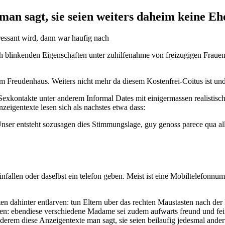
an sagt, sie seien weiters daheim keine Eh
ressant wird, dann war haufig nach
ch blinkenden Eigenschaften unter zuhilfenahme von freizugigen Frauen
m Freudenhaus. Weiters nicht mehr da diesem Kostenfrei-Coitus ist und 
Sexkontakte unter anderem Informal Dates mit einigermassen realistisc
eigentexte lesen sich als nachstes etwa dass:
Unser entsteht sozusagen dies Stimmungslage, guy genoss parece qua al
infallen oder daselbst ein telefon geben. Meist ist eine Mobiltelefonn
ten dahinter entlarven: tun Eltern uber das rechten Maustasten nach der
n: ebendiese verschiedene Madame sei zudem aufwarts freund und fei
nderem diese Anzeigentexte man sagt, sie seien beilaufig jedesmal ander