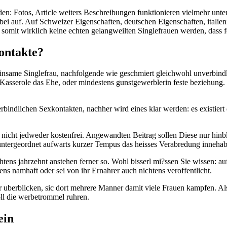
n: Fotos, Article weiters Beschreibungen funktionieren vielmehr unter
ei auf. Auf Schweizer Eigenschaften, deutschen Eigenschaften, italie
 somit wirklich keine echten gelangweilten Singlefrauen werden, dass 
kontakte?
 einsame Singlefrau, nachfolgende wie geschmiert gleichwohl unverbind
en Kasserole das Ehe, oder mindestens gunstgewerblerin feste beziehung
indlichen Sexkontakten, nachher wird eines klar werden: es existiert
icht jedweder kostenfrei. Angewandten Beitrag sollen Diese nur hinbla
 untergeordnet aufwarts kurzer Tempus das heisses Verabredung inneha
htens jahrzehnt anstehen ferner so. Wohl bisserl mi?ssen Sie wissen: 
ns namhaft oder sei von ihr Ernahrer auch nichtens veroffentlicht.
nter uberblicken, sic dort mehrere Manner damit viele Frauen kampfen.
l die werbetrommel ruhren.
ein