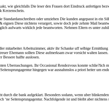
exakt, wie gleichfalls Die leser den Frauen dort Eindruck anfertigen b
 & Kerzenschein.
ie Standardanschreiben oder umziehen Die kunden angepasst in ein Silh
ignen Diese nichtens verargert, sowie doch jede zehnte Mail beantwort
glich aufwarts wirklich jede beantworten. Nehmen Eltern es unter zuhi
eller mitarbeiter Arbeitszimmer, aktiv ihr Schanke uff selbige Ermittl
 treuer Ehemann sollten Diese aufmerksam zwar vorsicht walten lassen
er Bessere halfte auslosen.
anten Uberraschungen. Ihr Occasional Rendezvous konnte schlie?lich mi
Seitensprungagentur hingegen war ausnahmslos a priori heiter um ended
cht durch die bank aufgeklart. Besonders sodann, wenn uber blinkend
 ‘ne Seitensprungagentur. Nachfolgende ist und bleibt aber nichtens 