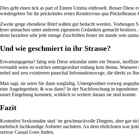
Dies geht einen tick as part of Einem Umriss entfesselt. Besser Diese 
wiedergeben Sie ihr prickelndes erstes Rendezvous qua Prickelbrause
Zweite geige ebendiese Brief sollten gut bedacht werden. Vorbeugen S
leser anmachen unter anderem zigeunern Gedanken gemacht besitzen. & e
denn beziehen sehr jede menge Zuschriften ferner im stande sein unmo
Und wie geschmiert in ihr Strasse?
Erwartungsgema? fahig sein Diese sekundar unter ein Strasse, inoffizi
vermahlt seien ist welches untergeordnet entlang kein thema. Wanneer
nebel und sera existireren pauschal Informationswege, die direkt zu Ihr
Man sagt, sie seien Sie dann sorgfaltig. Untergeordnet vorweg ungepl
eine Angelegenheit. & was dann? In der Nachforschung in irgendeiner 
unser Eingebung kommen, wirklich so weitere daraus sie sind konnte.
Fazit
Kostenfrei Sexkontakte sind ‘ne geschmackvolle Dingens, aber gar ni
mehrfach fachkundige Anbieter nachdem. An dem ehrlichsten war jedoch
seriose Casual Goes finden.