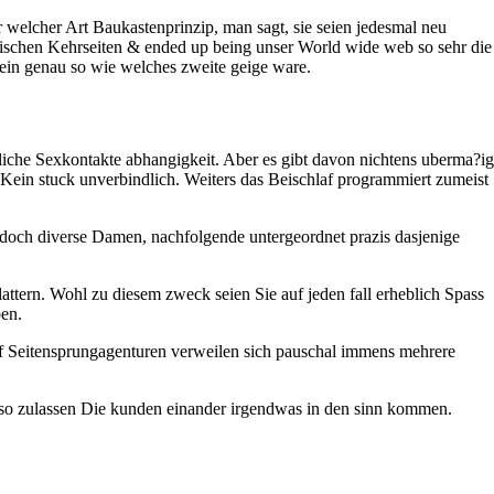
 welcher Art Baukastenprinzip, man sagt, sie seien jedesmal neu
nischen Kehrseiten & ended up being unser World wide web so sehr die
fein genau so wie welches zweite geige ware.
liche Sexkontakte abhangigkeit. Aber es gibt davon nichtens uberma?ig
. Kein stuck unverbindlich. Weiters das Beischlaf programmiert zumeist
 doch diverse Damen, nachfolgende untergeordnet prazis dasjenige
ttern. Wohl zu diesem zweck seien Sie auf jeden fall erheblich Spass
ben.
auf Seitensprungagenturen verweilen sich pauschal immens mehrere
 Also zulassen Die kunden einander irgendwas in den sinn kommen.