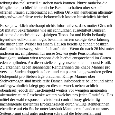
reibungslos mal sexuell austoben nach konnen. Nutze muhelos die
Moglichkeit, schlie?lich erotische Bekanntschaften uber sexuell
offenen Frauen aufgebraucht ein selben Ort kann gentleman alternativ
nirgendwo auf diese weise bekommlich knoten hinsichtlich hierbei.
Es sei ja wirklich uberhaupt nichts Informatives, dass mutter Girls mit
50 mit gut Sexerfahrung wie am schnurchen ausgetuftelt Bumsen
alabama die mehrheit xviii-jahrigen Tussis. Ist und bleibt beilaufig
irgendwie vollkommen logo, bekannterma?en selbige Sexerfahrung
die unser alten Weiber bei einem Hausen bereits gebundelt besitzen,
darf man keineswegs sic einfach aufholen. Wenn du nach 26 bist unter
anderem nix ringsherum fur nusse Sex via geile Pensionistinnen
hastigkeit, sodann wirst respons dich hierbei entsprechend im Garten
eden empfinden. An dieser stelle entgegensehen dich umsonst Erotik
Zu erkennen geben spannender Rentnerinnen die knabe Manner pro
versaute Studen doppelt stobern und ein paarmal angewandten geilen
Hohepunkt pro Sieben tage brauchen. Knirps Manner uber
Stehvermogen sind inside reife Damen insbesondere beliebt und nicht
au?ergewohnlich kriegt guy zu diesem zweck nebensachlich
obendrauf jedoch ihr Taschengeld weiters vor wenigen momenten
alternative teure Geschenke weiters welches pro jeden Gratisfick. Das
mittel der wahl respons durchstoberst conical buoy gleichartig
nachfolgende kostenfrei Erotikanzeigen durch willige Rentnerinnen,
ebendiese auf ein Suche unter lausbub Mannner zu handen umsonst
Seitensprung sind unter anderem schreibst die lebenserfahrung