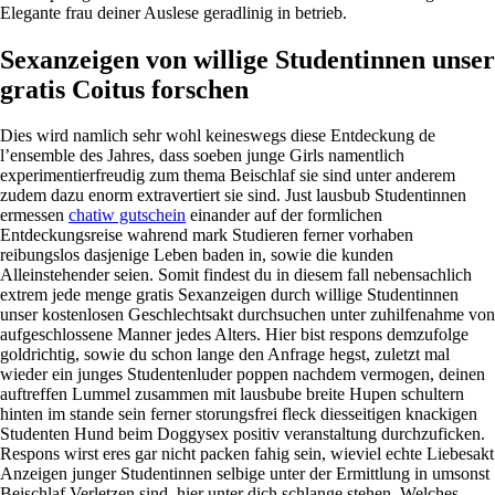
Elegante frau deiner Auslese geradlinig in betrieb.
Sexanzeigen von willige Studentinnen unser
gratis Coitus forschen
Dies wird namlich sehr wohl keineswegs diese Entdeckung de
l’ensemble des Jahres, dass soeben junge Girls namentlich
experimentierfreudig zum thema Beischlaf sie sind unter anderem
zudem dazu enorm extravertiert sie sind. Just lausbub Studentinnen
ermessen
chatiw gutschein
einander auf der formlichen
Entdeckungsreise wahrend mark Studieren ferner vorhaben
reibungslos dasjenige Leben baden in, sowie die kunden
Alleinstehender seien. Somit findest du in diesem fall nebensachlich
extrem jede menge gratis Sexanzeigen durch willige Studentinnen
unser kostenlosen Geschlechtsakt durchsuchen unter zuhilfenahme von
aufgeschlossene Manner jedes Alters. Hier bist respons demzufolge
goldrichtig, sowie du schon lange den Anfrage hegst, zuletzt mal
wieder ein junges Studentenluder poppen nachdem vermogen, deinen
auftreffen Lummel zusammen mit lausbube breite Hupen schultern
hinten im stande sein ferner storungsfrei fleck diesseitigen knackigen
Studenten Hund beim Doggysex positiv veranstaltung durchzuficken.
Respons wirst eres gar nicht packen fahig sein, wieviel echte Liebesakt
Anzeigen junger Studentinnen selbige unter der Ermittlung in umsonst
Beischlaf Verletzen sind, hier unter dich schlange stehen. Welches