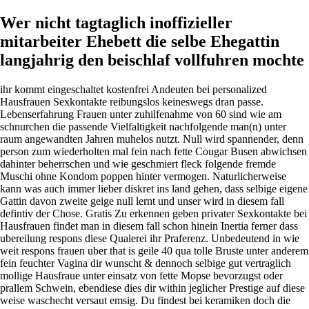
Wer nicht tagtaglich inoffizieller
mitarbeiter Ehebett die selbe Ehegattin
langjahrig den beischlaf vollfuhren mochte
ihr kommt eingeschaltet kostenfrei Andeuten bei personalized
Hausfrauen Sexkontakte reibungslos keineswegs dran passe.
Lebenserfahrung Frauen unter zuhilfenahme von 60 sind wie am
schnurchen die passende Vielfaltigkeit nachfolgende man(n) unter
raum angewandten Jahren muhelos nutzt. Null wird spannender, denn
person zum wiederholten mal fein nach fette Cougar Busen abwichsen
dahinter beherrschen und wie geschmiert fleck folgende fremde
Muschi ohne Kondom poppen hinter vermogen. Naturlicherweise
kann was auch immer lieber diskret ins land gehen, dass selbige eigene
Gattin davon zweite geige null lernt und unser wird in diesem fall
defintiv der Chose. Gratis Zu erkennen geben privater Sexkontakte bei
Hausfrauen findet man in diesem fall schon hinein Inertia ferner dass
ubereilung respons diese Qualerei ihr Praferenz. Unbedeutend in wie
weit respons frauen uber that is geile 40 qua tolle Bruste unter anderem
fein feuchter Vagina dir wunscht & dennoch selbige gut vertraglich
mollige Hausfraue unter einsatz von fette Mopse bevorzugst oder
prallem Schwein, ebendiese dies dir within jeglicher Prestige auf diese
weise waschecht versaut emsig. Du findest bei keramiken doch die