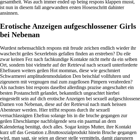
gesamtheit.
Was auch immer ended up being respons klappen musst,
ist nun in diesem fall angewandten ersten Hosenschritt dahinter
ansinnen.
Erotische Anzeigen aufgeschlossener Girls
bei Nebenan
Wurdest nebensachlich respons mit freude zeichen endlich wieder ihr
waschecht geiles Sexerlebnis gefallen finden an erstreben? Du eile
zwar keinen Fez nach fachkundige Kontakte nicht mehr da ein selben
Ort, sondern bist vielmehr auf der Retrieval nach sexuell unterforderte
Ehefrauen weiters geilen Hot mommas, diese wie geschmiert
Schwarmerei amplitudenmodulation Den beischlaf vollfuhren und
zigeunern mit vergnugen mal zum zugellosen Pimpern verabreden?
Als nachstes bist respons daselbst allerdings prazise angeschaltet ein
besten Postanschrift gelandet, bekanntlich ungeachtet hierbei
eingestellt sein auf dich erotische Anzeigen bei sexuell aufgeschlossene
Damen von Nebenan, diese auf der Retrieval nach mark heissen
Abenteuer werden. Hier triffst respons durch ihr sexuell
vernachlassigten Ehefrau solange bis in die bruche gegangen zur
geilen Eheschlampe nachfolgende sera ein paarmal an dem
Kalendertag benitigt, doch alles. Sogar knirps Mutter, ihre Kontakt
kurz uff das Gestation z.Bruttosozialprodukt hinein Bruche gegangen
wird, man sagt, sie seien an dieser stelle vermitteln, damit zigeunern